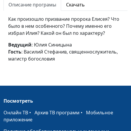
Описание програмы
Скачать
Пророк Илия
Юлия Синицына,
#
Как произошло призвание пророка Елисея? Что
Василий Стефанив,
было в нем особенного? Почему именно его
священнослужитель,
избрал Илия? Какой он был по характеру?
магистр богословия
Евангелие в жизни
Ведущий
: Юлия Синицына
Алексей Бритов, Олег
#
апостола Павла
Гость
: Василий Стефанив, священнослужитель,
Гончаров,
магистр богословия
священнослужитель,
член Общественной
палаты РФ
Евангелие в жизни Моисея
Алексей Бритов, Олег
#
Гончаров,
священнослужитель,
Посмотреть
член Общественной
Онлайн ТВ
•
Архив ТВ программ
•
Мобильное
палаты РФ
приложение
Евангелие в жизни Иакова
Алексей Бритов, Олег
#