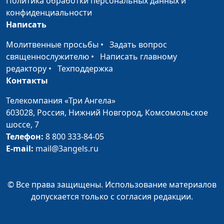
Политика обработки персональных данных и
Гончаров,
конфиденциальности
священнослужитель,
Написать
член Общественной
палаты РФ
Молитвенные просьбы
•
Задать вопрос
священнослужителю
•
Написать главному
Евангелие в жизни Иова
Алексей Бритов, Олег
#
редактору
•
Техподдержка
Гончаров,
Контакты
священнослужитель,
член Общественной
Телекомпания «Три Ангела»
палаты РФ
603028,
Россия, Нижний Новгород,
Комсомольское
шоссе, 7
Евангелие в жизни царицы
Алексей Бритов, Олег
#
Телефон:
8 800 333-84-05
Есфири
Гончаров,
E-mail:
mail@3angels.ru
священнослужитель,
член Общественной
палаты РФ
© Все права защищены. Использование материалов
Евангелие в жизни пастуха
Алексей Бритов, Олег
#
допускается только с согласия редакции.
Иосифа
Гончаров,
священнослужитель,