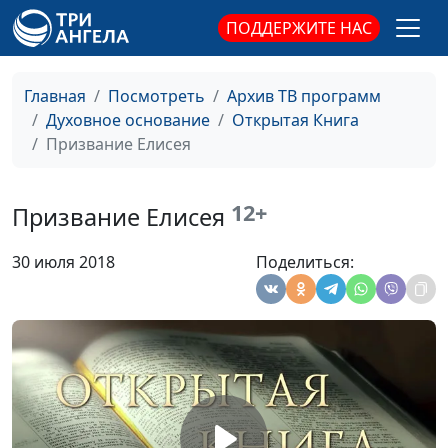
ПОДДЕРЖИТЕ НАС
Елисей. Благословение
Юлия Синицына,
#
жертвенности
Василий Стефанив,
священнослужитель,
Главная
Посмотреть
Архив ТВ программ
магистр богословия
Духовное основание
Открытая Книга
Елисей. Благословенная
Призвание Елисея
Юлия Синицына,
#
Сонамитянка
Василий Стефанив,
священнослужитель,
12+
Призвание Елисея
магистр богословия
Елисей. Полнота Святого
Юлия Синицына,
#
30 июля 2018
Поделиться:
Духа
Василий Стефанив,
священнослужитель,
магистр богословия
Елисей. Живительный
Юлия Синицына,
#
поток
Василий Стефанив,
священнослужитель,
магистр богословия