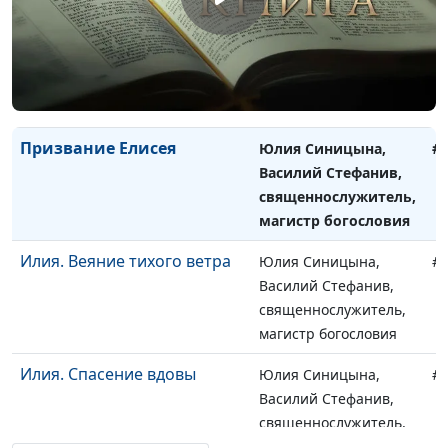
Елисей. Дух вдвойне
Юлия Синицына,
#
Василий Стефанив,
священнослужитель,
магистр богословия
Призвание Елисея
Юлия Синицына,
#
Василий Стефанив,
священнослужитель,
магистр богословия
Илия. Веяние тихого ветра
Юлия Синицына,
#
Василий Стефанив,
священнослужитель,
магистр богословия
Илия. Спасение вдовы
Юлия Синицына,
#
Василий Стефанив,
священнослужитель,
магистр богословия