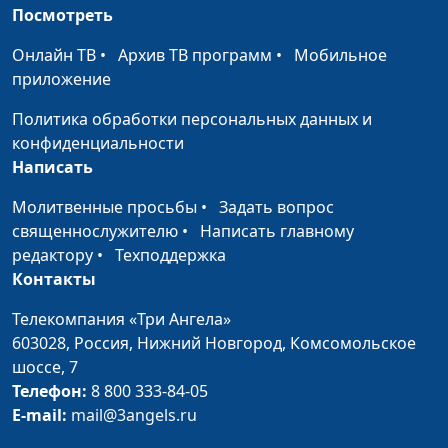
Юлия Синицына,
#
Посмотреть
Лазарев Валерий
Владиславович,
Онлайн ТВ
•
Архив ТВ программ
•
Мобильное
священнослужитель
приложение
Случайность или Божий
Юлия Синицына,
#
Политика обработки персональных данных и
промысел?
Лазарев Валерий
конфиденциальности
Владиславович,
Написать
священнослужитель
Молитвенные просьбы
•
Задать вопрос
Смысл жизни человека
Юлия Синицына,
#
священнослужителю
•
Написать главному
Лазарев Валерий
редактору
•
Техподдержка
Владиславович,
Контакты
священнослужитель
Телекомпания «Три Ангела»
Зачем читать Библию?
Юлия Синицына,
#
603028,
Россия, Нижний Новгород,
Комсомольское
Лазарев Валерий
шоссе, 7
Владиславович,
Телефон:
8 800 333-84-05
священнослужитель
E-mail:
mail@3angels.ru