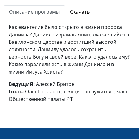
Евангелие?
Лазарев Валерий
Описание програмы
Скачать
Владиславович,
священнослужитель
Как евангелие было открыто в жизни пророка
Как сделать правильный
Даниила? Даниил - израильтянин, оказавшийся в
Юлия Синицына,
#
выбор?
Вавилонском царстве и достигший высокой
Лазарев Валерий
должности. Даниилу удалось сохранить
Владиславович,
верность Богу и своей вере. Как это удалось ему?
священнослужитель
Какие параллели есть в жизни Даниила и в
Христианство как
Юлия Синицына,
#
жизни Иисуса Христа?
ученичество
Лазарев Валерий
Ведущий
: Алексей Бритов
Владиславович,
Гость
: Олег Гончаров, священнослужитель, член
священнослужитель
Общественной палаты РФ
Библия о счастье
Юлия Синицына,
#
Лазарев Валерий
Владиславович,
священнослужитель
Библия о власти