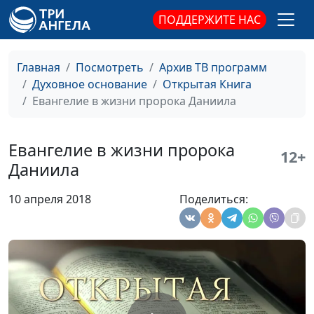
член Общественной
ПОДДЕРЖИТЕ НАС
палаты РФ
Евангелие в жизни Иова
Алексей Бритов, Олег
#
Гончаров,
Главная
Посмотреть
Архив ТВ программ
священнослужитель,
Духовное основание
Открытая Книга
член Общественной
Евангелие в жизни пророка Даниила
палаты РФ
Евангелие в жизни царицы
Алексей Бритов, Олег
#
Евангелие в жизни пророка
12+
Есфири
Гончаров,
Даниила
священнослужитель,
член Общественной
10 апреля 2018
Поделиться:
палаты РФ
Евангелие в жизни пастуха
Алексей Бритов, Олег
#
Иосифа
Гончаров,
священнослужитель,
член Общественной
палаты РФ