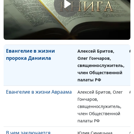
Евангелие в жизни царя
Алексей Бритов, Олег
#
Давида
Гончаров,
священнослужитель,
член Общественной
палаты РФ
Евангелие в жизни
Алексей Бритов,
#
пророка Даниила
Олег Гончаров,
священнослужитель,
член Общественной
палаты РФ
Евангелие в жизни Авраама
Алексей Бритов, Олег
#
Гончаров,
священнослужитель,
член Общественной
палаты РФ
В чем заключается
Юлия Синицына,
#