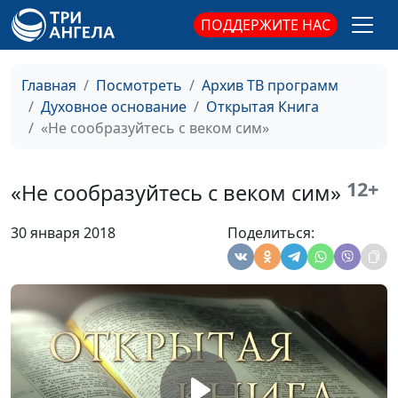
ПОДДЕРЖИТЕ НАС
Предназначение человека
Юлия Синицына,
#1
Лазарев Валерий
Владиславович,
Главная
Посмотреть
Архив ТВ программ
священнослужитель
Духовное основание
Открытая Книга
«Не сообразуйтесь с веком сим»
Значение жертв во
Юлия Синицына,
#1
святилище
Андрей Скворцов,
священнослужитель
12+
«Не сообразуйтесь с веком сим»
Смысл заповеди обрезания
Юлия Синицына,
#1
30 января 2018
Поделиться:
Андрей Скворцов,
священнослужитель
Причина страданий Иова
Юлия Синицына,
#1
Андрей Скворцов,
священнослужитель
Покаяние Евы
Юлия Синицына,
#1
Сергей Долматов,