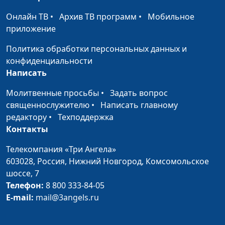
Что плохого в гадании?
Юлия Синицына,
#1
Онлайн ТВ
•
Архив ТВ программ
•
Мобильное
Александр Синицын,
приложение
магистр теологии,
священнослужитель
Политика обработки персональных данных и
конфиденциальности
Магия и колдовство: в чем
Юлия Синицына,
#1
Написать
опасность?
Александр Синицын,
магистр теологии,
Молитвенные просьбы
•
Задать вопрос
священнослужитель
священнослужителю
•
Написать главному
редактору
•
Техподдержка
Правда об экстрасенсах
Юлия Синицына,
#1
Контакты
Александр Синицын,
магистр теологии,
Телекомпания «Три Ангела»
священнослужитель
603028,
Россия, Нижний Новгород,
Комсомольское
шоссе, 7
Что такое мужественность?
Юлия Синицына,
#1
Телефон:
8 800 333-84-05
Алексей Гусев,
E-mail:
mail@3angels.ru
священнослужитель
Что такое женственность?
Юлия Синицына,
#1