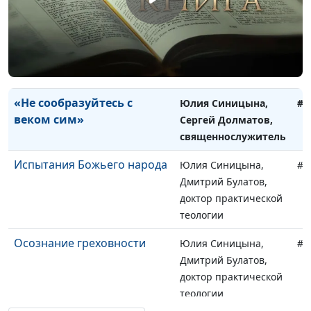
священнослужитель
Путь в царство Божье
Юлия Синицына,
#1
Сергей Долматов,
священнослужитель
«Не сообразуйтесь с
Юлия Синицына,
#1
веком сим»
Сергей Долматов,
священнослужитель
Испытания Божьего народа
Юлия Синицына,
#1
Дмитрий Булатов,
доктор практической
теологии
Осознание греховности
Юлия Синицына,
#1
Дмитрий Булатов,
доктор практической
теологии