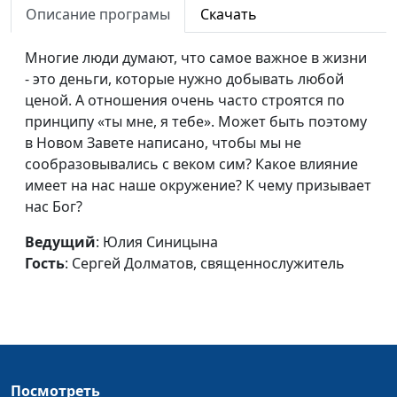
Оправдание: делами или
Описание програмы
Скачать
Юлия Синицына,
#1
верой?
Дмитрий Булатов,
Многие люди думают, что самое важное в жизни
доктор практической
- это деньги, которые нужно добывать любой
теологии
ценой. А отношения очень часто строятся по
Зачем нужно крещение?
Юлия Синицына,
#1
принципу «ты мне, я тебе». Может быть поэтому
Дмитрий Булатов,
в Новом Завете написано, чтобы мы не
доктор практической
сообразовывались с веком сим? Какое влияние
теологии
имеет на нас наше окружение? К чему призывает
нас Бог?
Почему Христос не
Юлия Синицына,
#1
приходит?
Дмитрий Булатов,
Ведущий
: Юлия Синицына
доктор практической
Гость
: Сергей Долматов, священнослужитель
теологии
«Враги человеку -
Юлия Синицына,
#1
домашние его»
Дмитрий Булатов,
доктор практической
теологии
Посмотреть