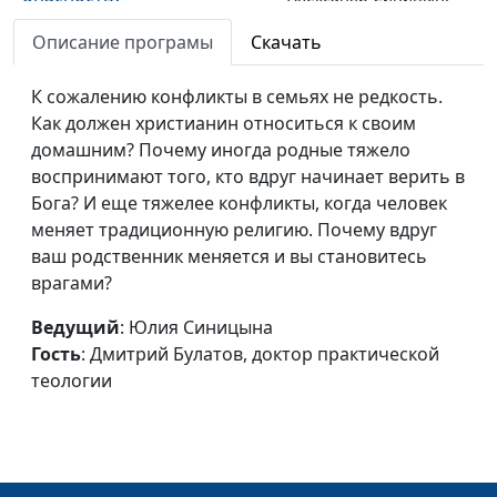
магистр теологии,
Описание програмы
Скачать
священнослужитель
Правда об экстрасенсах
К сожалению конфликты в семьях не редкость.
Юлия Синицына,
#12
Как должен христианин относиться к своим
Александр Синицын,
домашним? Почему иногда родные тяжело
магистр теологии,
воспринимают того, кто вдруг начинает верить в
священнослужитель
Бога? И еще тяжелее конфликты, когда человек
Что такое мужественность?
Юлия Синицына,
#12
меняет традиционную религию. Почему вдруг
Алексей Гусев,
ваш родственник меняется и вы становитесь
священнослужитель
врагами?
Что такое женственность?
Юлия Синицына,
#12
Ведущий
: Юлия Синицына
Алексей Гусев,
Гость
: Дмитрий Булатов, доктор практической
священнослужитель
теологии
Разочарования учеников
Юлия Синицына,
#12
Христа
Алексей Гусев,
священнослужитель