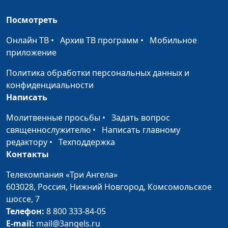
Почему Христос назван
Юлия Синицына,
#12
Посмотреть
Светом?
Алексей Гусев,
священнослужитель
Онлайн ТВ
•
Архив ТВ программ
•
Мобильное
приложение
Жизнь и смерть во Христе
Юлия Синицына,
#12
Алексей Гусев,
Политика обработки персональных данных и
священнослужитель
конфиденциальности
Написать
Стремление к духовному
Юлия Синицына,
#12
развитию
Алексей Гусев,
Молитвенные просьбы
•
Задать вопрос
священнослужитель
священнослужителю
•
Написать главному
редактору
•
Техподдержка
Поведение в церкви
Юлия Синицына,
#12
Контакты
Алексей Гусев,
священнослужитель
Телекомпания «Три Ангела»
603028,
Россия, Нижний Новгород,
Комсомольское
Великое поручение Христа
Юлия Синицына,
#12
шоссе, 7
Алексей Гусев,
Телефон:
8 800 333-84-05
священнослужитель
E-mail:
mail@3angels.ru