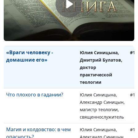
Почему Христос не
Юлия Синицына,
#12
приходит?
Дмитрий Булатов,
доктор
практической
теологии
«Враги человеку -
Юлия Синицына,
#12
домашние его»
Дмитрий Булатов,
доктор
практической
теологии
Что плохого в гадании?
Юлия Синицына,
#12
Александр Синицын,
магистр теологии,
священнослужитель
Магия и колдовство: в чем
Юлия Синицына,
#12
опасность?
Александр Синицын,