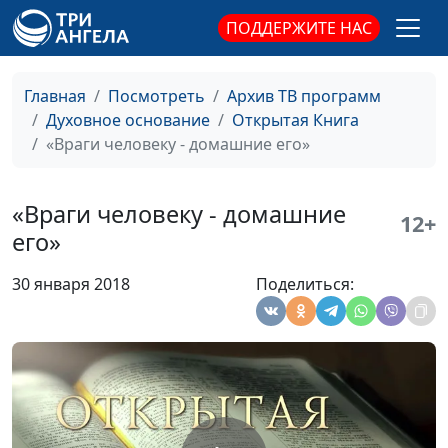
практической
ПОДДЕРЖИТЕ НАС
теологии
Осознание греховности
Юлия Синицына,
#12
Дмитрий Булатов,
Главная
Посмотреть
Архив ТВ программ
доктор
Духовное основание
Открытая Книга
практической
«Враги человеку - домашние его»
теологии
Оправдание: делами или
Юлия Синицына,
#12
«Враги человеку - домашние
12+
верой?
Дмитрий Булатов,
его»
доктор
практической
30 января 2018
Поделиться:
теологии
Зачем нужно крещение?
Юлия Синицына,
#12
Дмитрий Булатов,
доктор
практической
теологии