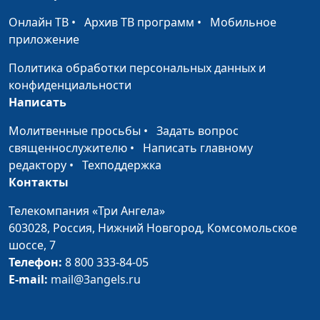
Что значит любить себя?
Юлия Синицына,
#1
Онлайн ТВ
•
Архив ТВ программ
•
Мобильное
Василий Половинко,
приложение
священнослужитель
Политика обработки персональных данных и
Как избавиться от страха?
Юлия Синицына,
#1
конфиденциальности
Василий Половинко,
Написать
священнослужитель
Молитвенные просьбы
•
Задать вопрос
Разочарования библейских
Юлия Синицына,
#1
священнослужителю
•
Написать главному
героев
Василий Половинко,
редактору
•
Техподдержка
священнослужитель
Контакты
Как справиться с
Юлия Синицына,
#1
Телекомпания «Три Ангела»
разочарованием?
Василий Половинко,
603028,
Россия, Нижний Новгород,
Комсомольское
священнослужитель
шоссе, 7
Телефон:
8 800 333-84-05
Как правильно гневаться?
Юлия Синицына,
#1
E-mail:
mail@3angels.ru
Василий Половинко,
священнослужитель