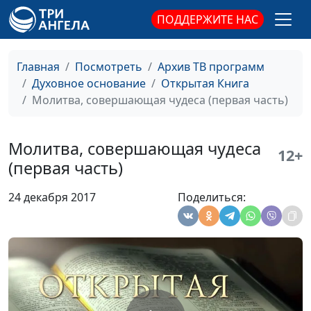
Светом?
Алексей Гусев,
ПОДДЕРЖИТЕ НАС
священнослужитель
Жизнь и смерть во Христе
Юлия Синицына,
#1
Главная
Посмотреть
Архив ТВ программ
Алексей Гусев,
Духовное основание
Открытая Книга
священнослужитель
Молитва, совершающая чудеса (первая часть)
Стремление к духовному
Юлия Синицына,
#1
развитию
Алексей Гусев,
Молитва, совершающая чудеса
12+
священнослужитель
(первая часть)
Поведение в церкви
Юлия Синицына,
#1
24 декабря 2017
Поделиться:
Алексей Гусев,
священнослужитель
Великое поручение Христа
Юлия Синицына,
#1
Алексей Гусев,
священнослужитель
Нужны ли споры о Боге и
Юлия Синицына,
#1