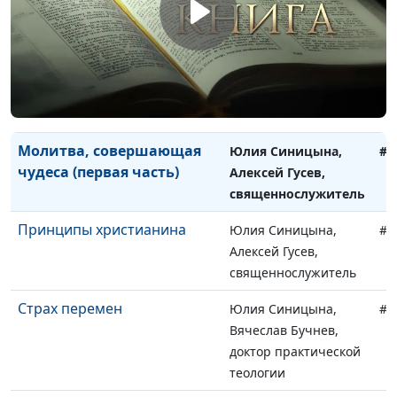
Библии?
Алексей Гусев,
священнослужитель
Молитва, совершающая
Юлия Синицына,
#1
чудеса (вторая часть)
Алексей Гусев,
священнослужитель
Молитва, совершающая
Юлия Синицына,
#1
чудеса (первая часть)
Алексей Гусев,
священнослужитель
Принципы христианина
Юлия Синицына,
#1
Алексей Гусев,
священнослужитель
Страх перемен
Юлия Синицына,
#1
Вячеслав Бучнев,
доктор практической
теологии