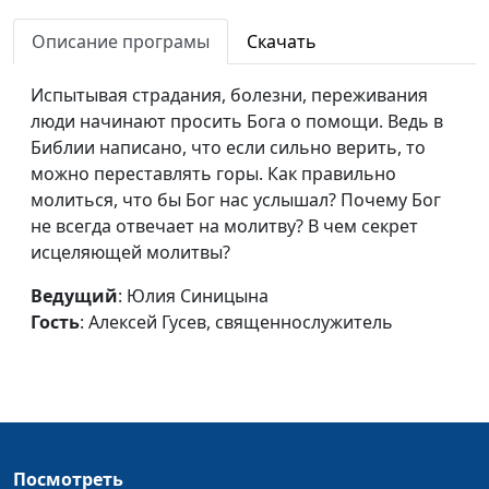
Вера против кризиса
Юлия Синицына,
#1
Описание програмы
Скачать
Вячеслав Бучнев,
доктор практической
Испытывая страдания, болезни, переживания
теологии
люди начинают просить Бога о помощи. Ведь в
Сомнения на христианском
Юлия Синицына,
#1
Библии написано, что если сильно верить, то
пути
Вячеслав Бучнев,
можно переставлять горы. Как правильно
доктор практической
молиться, что бы Бог нас услышал? Почему Бог
теологии
не всегда отвечает на молитву? В чем секрет
исцеляющей молитвы?
Как научиться прощать?
Юлия Синицына,
#1
Вячеслав Бучнев,
Ведущий
: Юлия Синицына
доктор практической
Гость
: Алексей Гусев, священнослужитель
теологии
Как строить
Юлия Синицына,
#1
взаимоотношения?
Вячеслав Бучнев,
доктор практической
теологии
Посмотреть