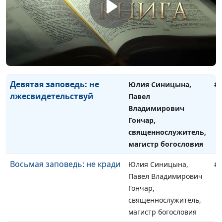
Десятая заповедь: не
Юлия Синицына,
#
завидуй
Павел Владимирович
Гончар,
священнослужитель,
магистр богословия
Девятая заповедь: не
Юлия Синицына,
#
лжесвидетельствуй
Павел
Владимирович
Гончар,
священнослужитель,
магистр богословия
Восьмая заповедь: не кради
Юлия Синицына,
#
Павел Владимирович
Гончар,
священнослужитель,
магистр богословия