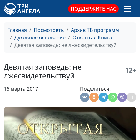
ПОДДЕРЖИТЕ НАС
Божий замысел в моей
Юлия Синицына,
#
жизни
Василий Половинко,
священнослужитель
Главная
Посмотреть
Архив ТВ программ
Духовное основание
Открытая Книга
Встреча с Богом
Юлия Синицына,
#
Девятая заповедь: не лжесвидетельствуй
Василий Половинко,
священнослужитель
Девятая заповедь: не
Бог меняет характер
Юлия Синицына,
#
12+
лжесвидетельствуй
Василий Половинко,
священнослужитель
16 марта 2017
Поделиться:
Спасение души
Юлия Синицына,
#
Василий Половинко,
священнослужитель
Живое христианство
Юлия Синицына,
#
Василий Половинко,
священнослужитель