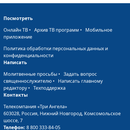
день субботний
Павел Владимирович
Гончар,
священнослужитель,
Посмотреть
магистр богословия
Онлайн ТВ
•
Архив ТВ программ
•
Мобильное
Третья заповедь: не
Юлия Синицына,
#
приложение
произноси имя Господа
Павел Владимирович
Политика обработки персональных данных и
напрасно
Гончар,
конфиденциальности
священнослужитель,
Написать
магистр богословия
Молитвенные просьбы
•
Задать вопрос
Вторая заповедь: не
Юлия Синицына,
#
священнослужителю
•
Написать главному
сотвори себе кумира
Павел Владимирович
редактору
•
Техподдержка
Гончар,
Контакты
священнослужитель,
магистр богословия
Телекомпания «Три Ангела»
603028,
Россия, Нижний Новгород,
Комсомольское
Первая заповедь: Я -
Юлия Синицына,
#
шоссе, 7
Господь, Бог твой
Павел Владимирович
Телефон:
8 800 333-84-05
Гончар,