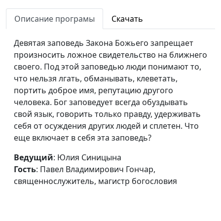
Седьмая заповедь: не
Юлия Синицына,
#
Описание програмы
Скачать
прелюбодействуй
Павел Владимирович
Гончар,
Девятая заповедь Закона Божьего запрещает
священнослужитель,
произносить ложное свидетельство на ближнего
магистр богословия
своего. Под этой заповедью люди понимают то,
Шестая заповедь: не
что нельзя лгать, обманывать, клеветать,
Юлия Синицына,
#
убивай
портить доброе имя, репутацию другого
Павел Владимирович
человека. Бог заповедует всегда обуздывать
Гончар,
свой язык, говорить только правду, удерживать
священнослужитель,
себя от осуждения других людей и сплетен. Что
магистр богословия
еще включает в себя эта заповедь?
Пятая заповедь: почитай
Юлия Синицына,
#
отца и мать
Ведущий
: Юлия Синицына
Павел Владимирович
Гость
: Павел Владимирович Гончар,
Гончар,
священнослужитель, магистр богословия
священнослужитель,
магистр богословия
Четвертая заповедь: помни
Юлия Синицына,
#