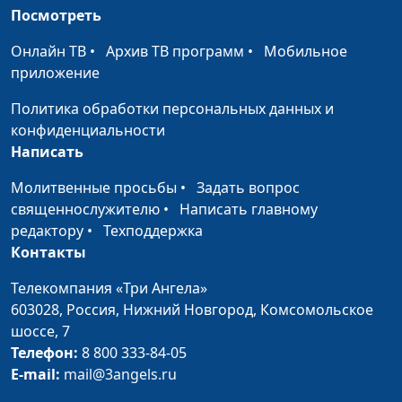
христианского
Посмотреть
служения
Онлайн ТВ
•
Архив ТВ программ
•
Мобильное
Жизнь с Богом в Ветхом и
Юлия Синицына,
#11
приложение
Новом Заветах
Дмитрий Булатов,
Политика обработки персональных данных и
доктор
конфиденциальности
христианского
Написать
служения
Молитвенные просьбы
•
Задать вопрос
Смысл жизни и жизненное
Юлия Синицына,
#11
священнослужителю
•
Написать главному
предназначение
Дмитрий Булатов,
редактору
•
Техподдержка
доктор
Контакты
христианского
служения
Телекомпания «Три Ангела»
603028,
Россия, Нижний Новгород,
Комсомольское
Депрессия и вера в Бога
Юлия Синицына,
#11
шоссе, 7
Андрей Викторович
Телефон:
8 800 333-84-05
Довгель,
E-mail:
mail@3angels.ru
священнослужитель