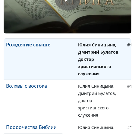
Евангелие и культура
Юлия Синицына,
#11
разных стран
Дмитрий Булатов,
доктор
христианского
служения
Рождение свыше
Юлия Синицына,
#11
Дмитрий Булатов,
доктор
христианского
служения
Волхвы с востока
Юлия Синицына,
#11
Дмитрий Булатов,
доктор
христианского
служения
Пророчества Библии
Юлия Синицына,
#11
Дмитрий Булатов,