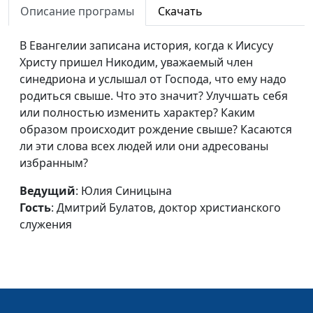
Описание програмы
Скачать
доктор
христианского
В Евангелии записана история, когда к Иисусу
служения
Христу пришел Никодим, уважаемый член
Иисус в храме
синедриона и услышал от Господа, что ему надо
Юлия Синицына,
#11
родиться свыше. Что это значит? Улучшать себя
Дмитрий Булатов,
или полностью изменить характер? Каким
доктор
образом происходит рождение свыше? Касаются
христианского
ли эти слова всех людей или они адресованы
служения
избранным?
Исцеление мировоззрения
Юлия Синицына,
#11
Ведущий
: Юлия Синицына
Дмитрий Булатов,
Гость
: Дмитрий Булатов, доктор христианского
доктор
служения
христианского
служения
Перепосвящение себя Богу
Юлия Синицына,
#11
Дмитрий Булатов,
доктор