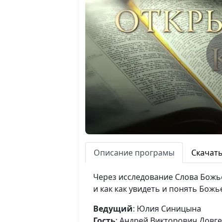
Описание програмы
Скачат
Через исследование Слова Божье
и как как увидеть и понять Божь
Ведущий
: Юлия Синицына
Гость
: Андрей Викторович Довг