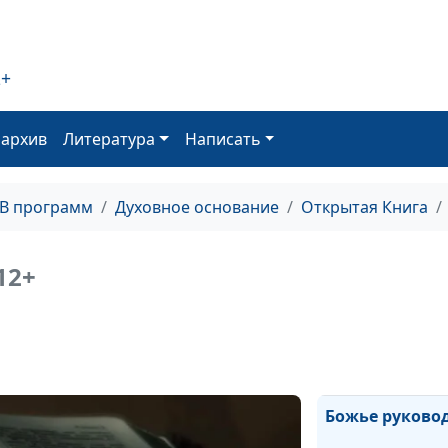
2+
Уединение и п
оархив
Литература
Написать
Пост
ТВ программ
Духовное основание
Открытая Книга
12+
Духовная семь
Божье руково