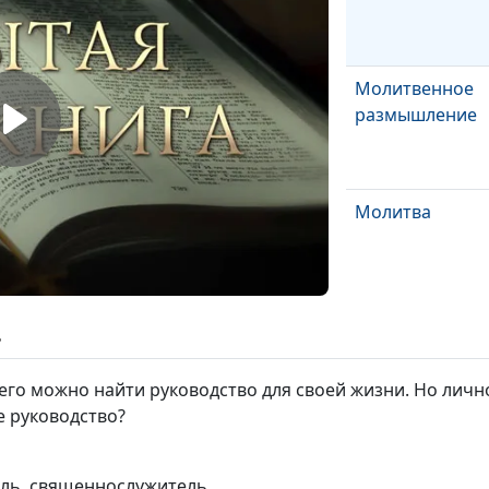
Молитвенное
размышление
Молитва
Покаяние, испо
ь
прощение
го можно найти руководство для своей жизни. Но лично 
е руководство?
Поклонение
ель, священнослужитель