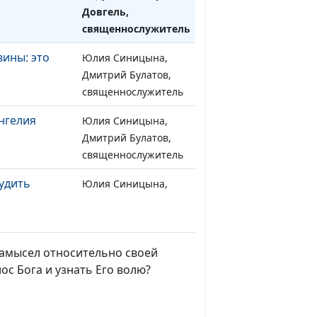
Довгель,
священнослужитель
вины: это
Юлия Синицына,
#1122
Дмитрий Булатов,
священнослужитель
нгелия
Юлия Синицына,
#1121
Дмитрий Булатов,
священнослужитель
удить
Юлия Синицына,
#1120
Иван Вельгоша,
священнослужитель
 спасении
Юлия Синицына,
#1119
замысел относительно своей
Иван Вельгоша,
ос Бога и узнать Его волю?
священнослужитель
 и Божьи
Юлия Синицына,
#1118