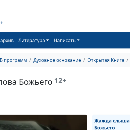
2+
Молитва
оархив
Литература
Написать
Покаяние, испо
ТВ программ
Духовное основание
Открытая Книга
прощение
12+
лова Божьего
Поклонение
Жажда слыша
Божьего