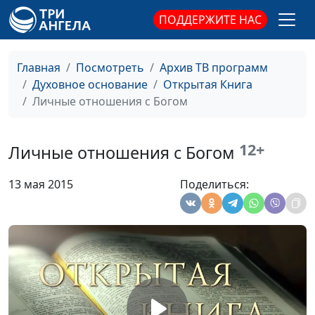
ПОДДЕРЖИТЕ НАС
Развод супругов с точки
Юлия Синицына,
#
зрения Библии
Павел Гончар,
священнослужитель,
Главная
Посмотреть
Архив ТВ программ
магистр богословия
Духовное основание
Открытая Книга
Библия в жизни человека
Личные отношения с Богом
Юлия Синицына,
#
Павел Гончар,
священнослужитель,
12+
Личные отношения с Богом
магистр богословия
Порядок богослужения в
Юлия Синицына,
#
13 мая 2015
Поделиться:
Библии
Павел Гончар,
священнослужитель,
магистр богословия
Библия о будущем
Юлия Синицына,
#
Павел Гончар,
священнослужитель,
магистр богословия