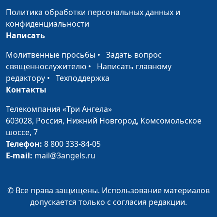
Заповедь о субботе
Юлия Синицына,
#
Политика обработки персональных данных и
Алексей Мошкин,
конфиденциальности
священнослужитель
Написать
Молитва «Отче наш»
Юлия Синицына,
#
Молитвенные просьбы
•
Задать вопрос
Алексей Мошкин,
священнослужителю
•
Написать главному
священнослужитель
редактору
•
Техподдержка
Контакты
Радость в искушениях
Юлия Синицына,
#
Алексей Мошкин,
Телекомпания «Три Ангела»
священнослужитель
603028,
Россия, Нижний Новгород,
Комсомольское
шоссе, 7
Пребывание на лозе
Юлия Синицына,
#
Телефон:
8 800 333-84-05
Алексей Мошкин,
E-mail:
mail@3angels.ru
священнослужитель
Божья любовь и любовь
Юлия Синицына,
#
человеческая
© Все права защищены. Использование материалов
Алексей Мошкин,
допускается только с согласия редакции.
священнослужитель