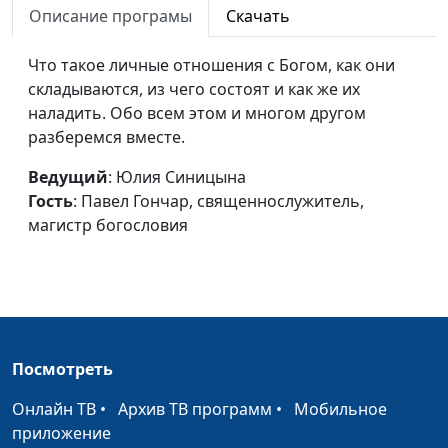
Брань не против плоти и
Описание програмы
Скачать
Юлия Синицына,
#
крови
Алексей Мошкин,
Что такое личные отношения с Богом, как они
священнослужитель
складываются, из чего состоят и как же их
Черно-белая полоса
Юлия Синицына,
#
наладить. Обо всем этом и многом другом
Иосифа
Алексей Мошкин,
разберемся вместе.
священнослужитель
Ведущий
: Юлия Синицына
Сущность греха
Юлия Синицына,
#
Гость
: Павел Гончар, священнослужитель,
Алексей Мошкин,
магистр богословия
священнослужитель
Иисус и самарянка
Юлия Синицына,
#
Алексей Мошкин,
священнослужитель
Посмотреть
Десять прокаженных
Юлия Синицына,
#
Алексей Мошкин,
Онлайн ТВ
•
Архив ТВ программ
•
Мобильное
священнослужитель
приложение