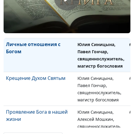
Всегда радуйтесь
Юлия Синицына,
#
Павел Гончар,
священнослужитель,
магистр богословия
Личные отношения с
Юлия Синицына,
#
Богом
Павел Гончар,
священнослужитель,
магистр богословия
Крещение Духом Святым
Юлия Синицына,
#
Павел Гончар,
священнослужитель,
магистр богословия
Проявление Бога в нашей
Юлия Синицына,
#
жизни
Алексей Мошкин,
священнослужитель