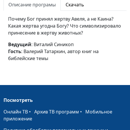
Описание програмы
Скачать
Отношение к врагам
Виталий Синикоп,
#10
Почему Бог принял жертву Авеля, а не Каина?
Валерий Татаркин,
Какая жертва угодна Богу? Что символизировало
автор книг на
принесение в жертву животных?
библейские темы
Вино в Библии
Ведущий
: Виталий Синикоп
Виталий Синикоп,
#10
Гость
: Валерий Татаркин, автор книг на
Валерий Татаркин,
библейские темы
автор книг на
библейские темы
Видно, не судьба
Юлия Синицына,
#10
Павел Зубков, доктор
богословия
Посмотреть
Дух, душа и тело
Юлия Синицына,
#10
Павел Зубков, доктор
Онлайн ТВ
•
Архив ТВ программ
•
Мобильное
богословия
приложение
Божье раскаяние
Юлия Синицына,
#10