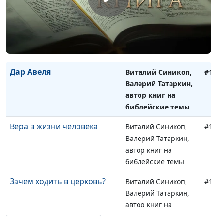
Библейский взгляд на
Виталий Синикоп,
#10
спиритизм
Валерий Татаркин,
автор книг на
библейские темы
Дар Авеля
Виталий Синикоп,
#10
Валерий Татаркин,
автор книг на
библейские темы
Вера в жизни человека
Виталий Синикоп,
#10
Валерий Татаркин,
автор книг на
библейские темы
Зачем ходить в церковь?
Виталий Синикоп,
#10
Валерий Татаркин,
автор книг на
библейские темы