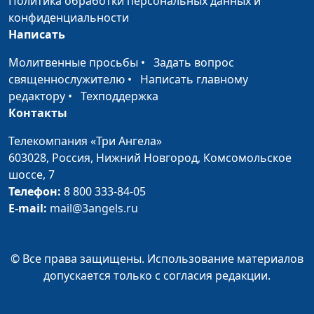
Политика обработки персональных данных и
Павел Зубков, доктор
конфиденциальности
богословия
Написать
Жить вместе
Юлия Синицына,
#10
Молитвенные просьбы
•
Задать вопрос
Павел Зубков, доктор
священнослужителю
•
Написать главному
богословия
редактору
•
Техподдержка
Контакты
Странноприимство:
Юлия Синицына,
#10
забытая добродетель
Павел Зубков, доктор
Телекомпания «Три Ангела»
богословия
603028,
Россия, Нижний Новгород,
Комсомольское
шоссе, 7
Свои и чужие (вторая
Юлия Синицына,
#10
Телефон:
8 800 333-84-05
часть)
Павел Зубков, доктор
E-mail:
mail@3angels.ru
богословия
Свои и чужие (первая
Юлия Синицына,
#10
© Все права защищены. Использование материалов
часть)
Павел Зубков, доктор
допускается только с согласия редакции.
богословия
Библия о стереотипах
Юлия Синицына,
#10