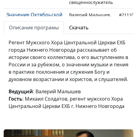
священнослужитель
Значение Октябрьской
Валерий Малышев,
#211105
революции
Олег Гончаров, член
Описание програмы
Скачать
Совета при
Президенте РФ по
Регент Мужского Хора Центральной Церкви ЕХБ
взаимодействию с
города Нижнего Новгорода рассказывает об
религиозными
истории своего коллектива, о его выступлениях в
объединениями,
России и за рубежом, о значении музыки и пения
член Общественной
в практике поклонения и служения Богу и
палаты РФ,
духовном возрастании и хористов, и слушателей.
генеральный
секретарь
Ведущий
: Валерий Малышев
Российской
Гость
: Михаил Солдатов, регент мужского Хора
ассоциации защиты
Центральной Церкви ЕХБ г. Нижнего Новгорода
религиозной
свободы
День памяти жертв
Валерий Малышев,
#211029