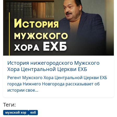
политических
Олег Гончаров, член
репрессий
Совета при
Президенте РФ по
взаимодействию с
религиозными
объединениями,
член Общественной
палаты РФ,
генеральный
секретарь
История нижегородского Мужского
Российской
Хора Центральной Церкви ЕХБ
ассоциации защиты
религиозной
Регент Мужского Хора Центральной Церкви ЕХБ
свободы
города Нижнего Новгорода рассказывает об
истории свое...
Гуманная педагогика
Валерий Малышев,
#211022
Нелли Пашинян,
Теги:
педагог, автор
проекта
мужской хор
ехб