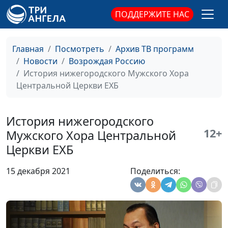
Христиан-
ПОДДЕРЖИТЕ НАС
Адвентистов
Седьмого Дня, член
Совета при
Главная
Посмотреть
Архив ТВ программ
Президенте РФ, член
Новости
Возрождая Россию
Общественной
История нижегородского Мужского Хора
палаты РФ
Центральной Церкви ЕХБ
Помощь людям в
Валерий Малышев,
#220912
кризисное время
Олег Гончаров,
История нижегородского
пастор Церкви
12+
Мужского Хора Центральной
Христиан-
Церкви ЕХБ
Адвентистов
Седьмого Дня, член
15 декабря 2021
Поделиться:
Совета при
Президенте РФ, член
Общественной
палаты РФ