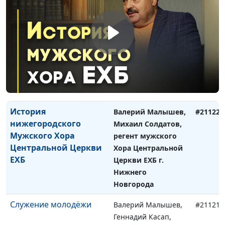
Служение семьям
Валерий Малышев,
#211231
Мария Вачева,
психолог, семейный
консультант и
Владимир Вачев,
священнослужитель,
семейный
консультант
История
Валерий Малышев,
#211224
нижегородского
Михаил Солдатов,
Мужского Хора
регент мужского
Центральной Церкви
Хора Центральной
ЕХБ
Церкви ЕХБ г.
Нижнего
Новгорода
Служение молодёжи
Валерий Малышев,
#211210
Геннадий Касап,