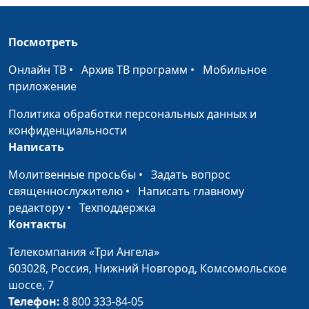
"Семицветная
педагогика"
Посмотреть
Экология начинается с
Валерий Малышев,
#210723
меня
Анастасия
Онлайн ТВ
•
Архив ТВ программ
•
Мобильное
Плужникова,
приложение
руководитель
молодежной
Политика обработки персональных данных и
экоорганизации
конфиденциальности
«Изменим мир»,
Написать
основатель
Молитвенные просьбы
•
Задать вопрос
экодвижения
священнослужителю
•
Написать главному
«РазДельно»
редактору
•
Техподдержка
Добровольческая
Контакты
Валерий Малышев,
#210702
деятельность по
Игорь Кириченко,
Телекомпания «Три Ангела»
милости Божьей
координатор АДРА в
603028,
Россия, Нижний Новгород,
Комсомольское
Москве и
шоссе, 7
Московской области
Телефон:
8 800 333-84-05