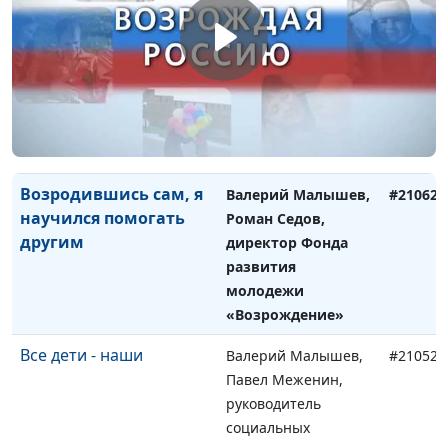
«РазДельно»
Добровольческая
Валерий Малышев,
#210702
деятельность по
Игорь Кириченко,
милости Божьей
координатор АДРА в
Москве и
Московской области
Возродившись сам, я
Валерий Малышев,
#210625
научился помогать
Роман Седов,
другим
директор Фонда
развития
молодежи
«Возрождение»
Все дети - наши
Валерий Малышев,
#210528
Павел Меженин,
руководитель
социальных