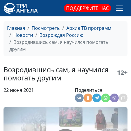
религиозной
ПОДДЕРЖИТЕ НАС
свободы
Гуманная педагогика
Валерий Малышев,
#211022
Главная
Посмотреть
Архив ТВ программ
Нелли Пашинян,
Новости
Возрождая Россию
педагог, автор
Возродившись сам, я научился помогать
проекта
другим
"Семицветная
педагогика"
Возродившись сам, я научился
12+
Экология начинается с
Валерий Малышев,
#210723
помогать другим
меня
Анастасия
Плужникова,
22 июня 2021
Поделиться:
руководитель
молодежной
экоорганизации
«Изменим мир»,
основатель
экодвижения