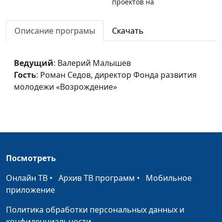
проектов на
территории
Саратовской
Описание програмы
Скачать
области, член «Лиги
здоровья нации»
Ведущий
: Валерий Малышев
Бог помог мне, а я -
Валерий Малышев,
#210514
Гость
: Роман Седов, директор Фонда развития
другим
Павел Меженин,
молодежи «Возрождение»
руководитель
социальных
проектов на
территории
Саратовской
области, член «Лиги
Посмотреть
здоровья нации»
Онлайн ТВ
•
Архив ТВ программ
•
Мобильное
Война и мир в истории
Валерий Малышев,
#210507
приложение
России
Олег Гончаров, член
Политика обработки персональных данных и
Совета при
конфиденциальности
Президенте РФ по