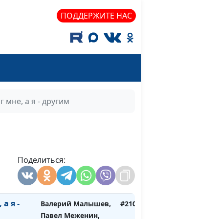
Московской области
ПОДДЕРЖИТЕ НАС
сам, я
Валерий Малышев,
#210625
гать
Роман Седов,
директор Фонда
развития молодежи
«Возрождение»
Валерий Малышев,
#210528
 мне, а я - другим
Павел Меженин,
руководитель
социальных
проектов на
территории
Поделиться:
Саратовской
области, член «Лиги
здоровья нации»
а я -
Валерий Малышев,
#210514
Павел Меженин,