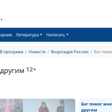
Возродившись 
научился помо
2+
другим
оархив
Литература
Написать
Все дети - наши
ТВ программ
Новости
Возрождая Россию
Бог помог
12+
- другим
Бог помог мне, 
другим