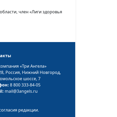
секретарь
Российской
области, член «Лиги здоровья
ассоциации защиты
религиозной
свободы, доктор
практического
богословия
мы
Валерий Малышев,
#210423
такты
Олег Гончаров, член
Совета при
компания «Три Ангела»
Президенте РФ по
28,
Россия, Нижний Новгород,
взаимодействию с
омольское шоссе, 7
религиозными
фон:
8 800 333-84-05
объединениями,
il:
mail@3angels.ru
член Общественной
палаты РФ,
генеральный
согласия редакции.
секретарь