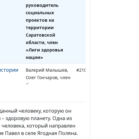
руководитель
социальных
проектов на
территории
Саратовской
области, член
«Лиги здоровья
нации»
истории
Валерий Малышев,
#210507
Олег Гончаров, член
Совета при
Президенте РФ по
взаимодействию с
религиозными
 данный человеку, которую он
объединениями,
 – здоровую планету. Одна из
член Общественной
 человека, который направлен
палаты РФ,
е Павел в селе Ягодная Поляна.
генеральный