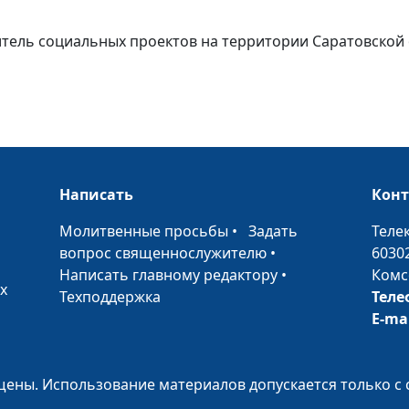
итель социальных проектов на территории Саратовской 
Возрождая хра
Написать
Кон
России
•
Молитвенные просьбы
•
Задать
Теле
вопрос священнослужителю
•
6030
Написать главному редактору
•
Комс
х
Техподдержка
Теле
E-ma
ены. Использование материалов допускается только с 