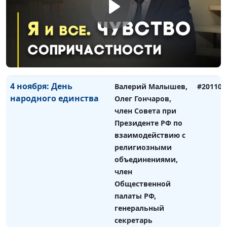
генеральный
секретарь
Российской
ассоциации защиты
религиозной
свободы
4 ноября: День
Валерий Малышев,
#201106
народного единства
Олег Гончаров,
член Совета при
Президенте РФ по
взаимодействию с
религиозными
объединениями,
член
Общественной
палаты РФ,
генеральный
секретарь