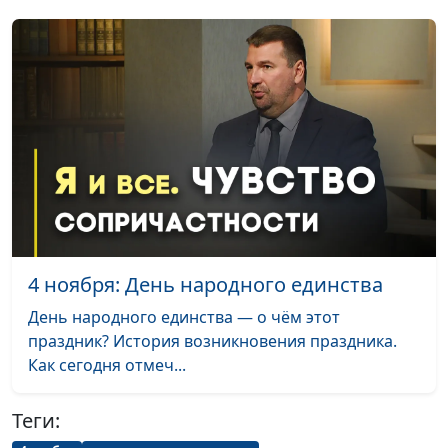
религиозной
свободы
Капелланы и
Валерий Малышев,
#201009
капелланское служение
Олег Гончаров, член
в России
Совета при
Президенте РФ по
взаимодействию с
религиозными
объединениями,
член Общественной
палаты РФ,
4 ноября: День народного единства
генеральный
День народного единства — о чём этот
секретарь
праздник? История возникновения праздника.
Российской
Как сегодня отмеч...
ассоциации защиты
религиозной
свободы
Теги: