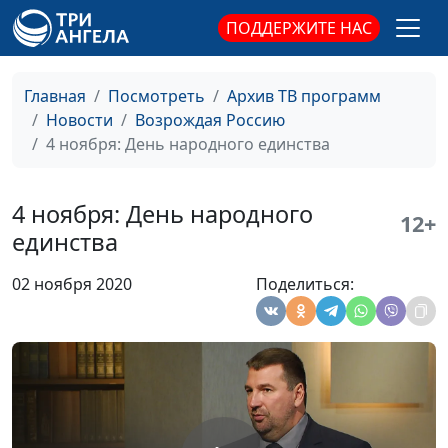
объединениями,
ПОДДЕРЖИТЕ НАС
член Общественной
палаты РФ,
генеральный
Главная
Посмотреть
Архив ТВ программ
секретарь
Новости
Возрождая Россию
Российской
4 ноября: День народного единства
ассоциации защиты
религиозной
свободы
4 ноября: День народного
12+
единства
Религиозные
Валерий Малышев,
#201204
организации в
Олег Гончаров, член
02 ноября 2020
Поделиться:
условиях пандемии
Совета при
Президенте РФ по
взаимодействию с
религиозными
объединениями,
член Общественной
палаты РФ,