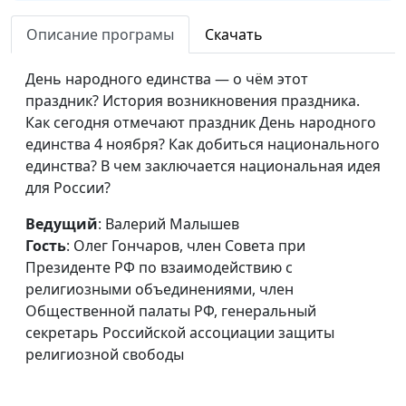
Российской
ассоциации
Описание програмы
Скачать
защиты
религиозной
День народного единства — о чём этот
свободы
праздник? История возникновения праздника.
Как сегодня отмечают праздник День народного
31 октября — День
Валерий Малышев,
#201030
единства 4 ноября? Как добиться национального
Реформации
Олег Гончаров, член
единства? В чем заключается национальная идея
Совета при
для России?
Президенте РФ по
взаимодействию с
Ведущий
: Валерий Малышев
религиозными
Гость
: Олег Гончаров, член Совета при
объединениями,
Президенте РФ по взаимодействию с
член Общественной
религиозными объединениями, член
палаты РФ,
Общественной палаты РФ, генеральный
генеральный
секретарь Российской ассоциации защиты
секретарь
религиозной свободы
Российской
ассоциации защиты