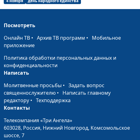
Благотворительный
4 ноября
день народного единства
Валерий Малышев,
#200925
Центр помощи детям
Валерий Евстигнеев,
«Радуга»
председатель
правления
Посмотреть
благотворительного
Онлайн ТВ
•
Архив ТВ программ
•
Мобильное
Центра помощи
приложение
детям «Радуга»
Политика обработки персональных данных и
Акция памяти
Валерий Малышев
#200911
конфиденциальности
освободителей мира от
Написать
нацизма
Молитвенные просьбы
•
Задать вопрос
Христианское
Валерий Малышев,
#200828
священнослужителю
•
Написать главному
образование:
Елена Смирнова,
редактору
•
Техподдержка
особенности и
директор
Контакты
преимущества
нижегородской
христианской школы
Телекомпания «Три Ангела»
«Исток»
603028,
Россия, Нижний Новгород,
Комсомольское
шоссе, 7
Распад Советского
Валерий Малышев,
#200821