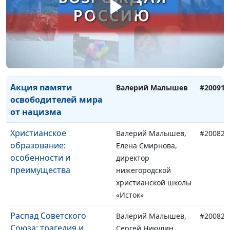
Центр помощи детям
Валерий Евстигнеев,
«Радуга»
председатель
правления
благотворительного
Центра помощи
детям «Радуга»
Акция памяти
Валерий Малышев
#200911
освободителей мира
от нацизма
Христианское
Валерий Малышев,
#200828
образование:
Елена Смирнова,
особенности и
директор
преимущества
нижегородской
христианской школы
«Исток»
Распад Советского
Валерий Малышев,
#200821
Союза: трагедия и
Сергей Никулин,