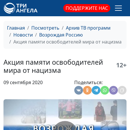
свободы
ПОДДЕРЖИТЕ НАС
Капелланы и
Валерий Малышев,
#201009
капелланское служение
Олег Гончаров, член
Главная
Посмотреть
Архив ТВ программ
в России
Совета при
Новости
Возрождая Россию
Президенте РФ по
Акция памяти освободителей мира от нацизма
взаимодействию с
религиозными
объединениями,
Акция памяти освободителей
12+
член Общественной
мира от нацизма
палаты РФ,
генеральный
09 сентября 2020
Поделиться:
секретарь
Российской
ассоциации защиты
религиозной
свободы
Благотворительный
Валерий Малышев,
#200925