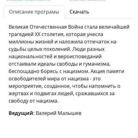
надежда
священнослужитель
Описание програмы
Скачать
Крещение Руси:
Валерий Малышев,
#200724
исторический выбор и
Великая Отечественная Война стала величайшей
Олег Гончаров, член
значение для
трагедией XX столетия, которая унесла
Совета при
современности
миллионы жизней и наложила отпечаток на
Президенте РФ по
судьбы целых поколений. Люди разных
взаимодействию с
национальностей и вероисповеданий
религиозными
отстаивали идеалы свободы и гуманизма,
объединениями,
беспощадно борясь с нацизмом. Акция памяти
член Общественной
освободителей мира от нацизма - это
палаты РФ,
мероприятие, созданное, чтобы напомнить о
генеральный
жертвах и подвигах людей, сражавшихся за
секретарь
свободу от нацизма.
Российской
ассоциации защиты
Ведущий
: Валерий Малышев
религиозной
свободы
День семьи, любви и
Валерий Малышев,
#200703