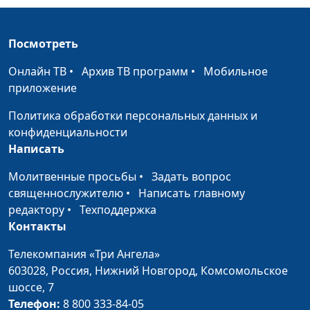
верности
Олег Гончаров, член
Совета при
Посмотреть
Президенте РФ по
взаимодействию с
Онлайн ТВ
•
Архив ТВ программ
•
Мобильное
религиозными
приложение
объединениями,
член Общественной
Политика обработки персональных данных и
палаты РФ,
конфиденциальности
генеральный
Написать
секретарь
Молитвенные просьбы
•
Задать вопрос
Российской
священнослужителю
•
Написать главному
ассоциации защиты
редактору
•
Техподдержка
религиозной
Контакты
свободы
Телекомпания «Три Ангела»
Голосование по
Валерий Малышев,
#200626
603028,
поправкам к
Россия, Нижний Новгород,
Комсомольское
Олег Гончаров, член
шоссе, 7
Конституции России.
Совета при
Телефон:
Христианская позиция
8 800 333-84-05
Президенте РФ по