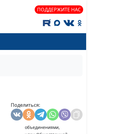
взаимодействию с
религиозными
ПОДДЕРЖИТЕ НАС
объединениями,
член Общественной
палаты РФ,
генеральный
секретарь
Российской
ассоциации защиты
религиозной
свободы
 свободе
Валерий Малышев,
#200211
е
Олег Гончаров, член
Совета при
Поделиться:
Президенте РФ по
взаимодействию с
религиозными
объединениями,