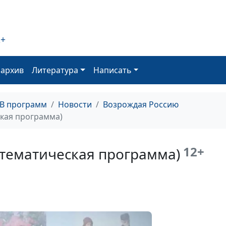
2+
оархив
Литература
Написать
ТВ программ
Новости
Возрождая Россию
кая программа)
О религиозной
12+
(тематическая программа)
в России и мир