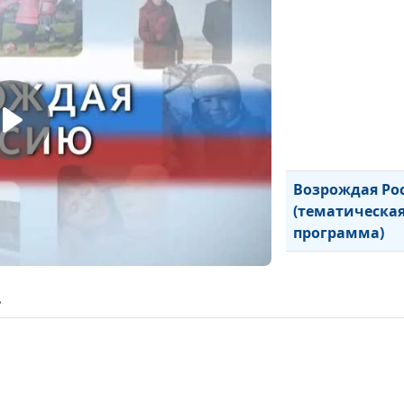
Возрождая Ро
(тематическа
программа)
ь