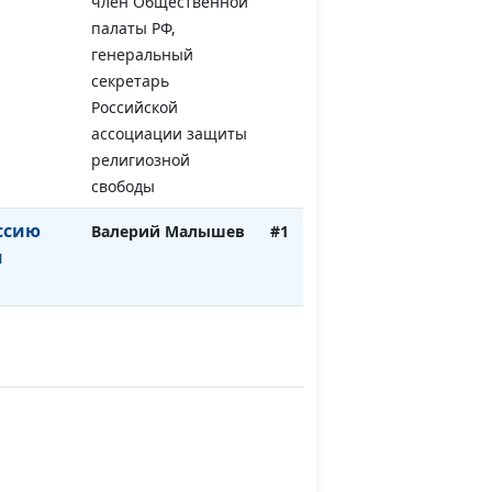
член Общественной
палаты РФ,
генеральный
секретарь
Российской
ассоциации защиты
религиозной
свободы
ссию
Валерий Малышев
#1
я