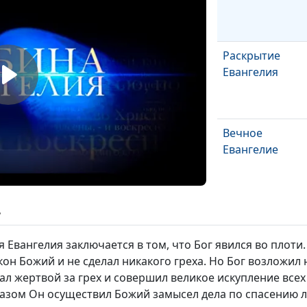
Раскрытие
Евангелия
Вечное
Евангелие
Нужда в
ь
Евангелии
 Евангелия заключается в том, что Бог явился во плоти.
он Божий и не сделал никакого греха. Но Бог возложил н
стал жертвой за грех и совершил великое искупление вс
Определение
бразом Он осуществил Божий замысел дела по спасению 
Евангелия