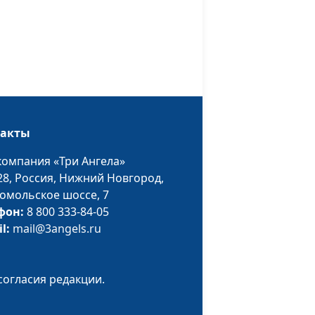
Центра духовного
просвещения
такты
компания «Три Ангела»
28,
Россия, Нижний Новгород,
омольское шоссе, 7
фон:
8 800 333-84-05
il:
mail@3angels.ru
согласия редакции.