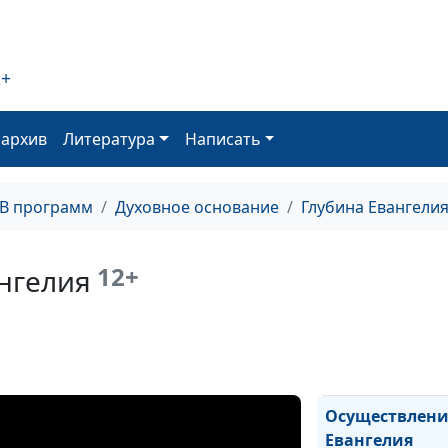
смерти
2+
Универсальнос
Евангелия
оархив
Литература
Написать
Евангелие
ТВ программ
Духовное основание
Глубина Евангели
воплощения
12+
нгелия
Оправдание Бо
в Евангелии
Осуществлени
Евангелия