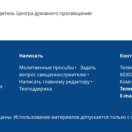
одитель Центра духовного просвещения
Написать
Кон
•
Молитвенные просьбы
•
Задать
Теле
вопрос священнослужителю
•
6030
Написать главному редактору
•
Комс
х
Техподдержка
Теле
E-ma
ены. Использование материалов допускается только с 