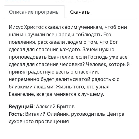
просвещения
Описание програмы
Скачать
Избавление от
Алексей Бритов, Виталий
#15
бесов силой
Иисус Христос сказал своим ученикам, чтоб они
Олийник, руководитель
Евангелия
шли и научили все народы соблюдать Его
Центра духовного
повеления, рассказали людям о том, что Бог
просвещения
сделал для спасения каждого. Зачем нужно
Сила Евангелия:
Алексей Бритов, Виталий
#14
проповедовать Евангелие, если Господь уже все
преобразование
Олийник, руководитель
сделал для спасения человека? Человек, который
Центра духовного
принял радостную весть о спасении,
просвещения
непременно будет делиться этой радостью с
близкими людьми. Жизнь того, кто узнал
Сила Евангелия:
Алексей Бритов, Виталий
#13
Евангелие, всегда меняется к лучшему.
победа над
Олийник, руководитель
грехом
Центра духовного
Ведущий
: Алексей Бритов
просвещения
Гость
: Виталий Олийник, руководитель Центра
духовного просвещения
Сила Евангелия:
Алексей Бритов, Виталий
#12
прощение
Олийник, руководитель
осознанных