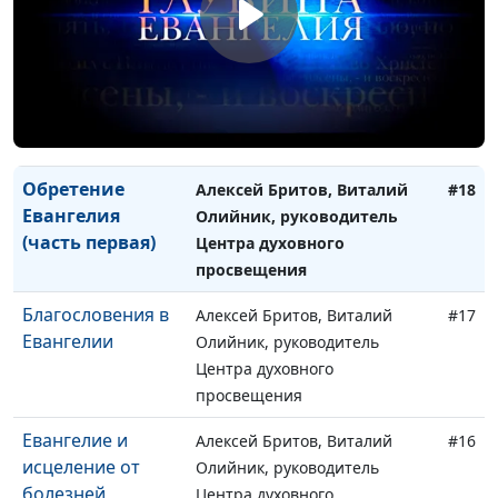
просвещения
Обретение
Алексей Бритов, Виталий
#19
Евангелия (часть
Олийник, руководитель
вторая)
Центра духовного
просвещения
Обретение
Алексей Бритов, Виталий
#18
Евангелия
Олийник, руководитель
(часть первая)
Центра духовного
просвещения
Благословения в
Алексей Бритов, Виталий
#17
Евангелии
Олийник, руководитель
Центра духовного
просвещения
Евангелие и
Алексей Бритов, Виталий
#16
исцеление от
Олийник, руководитель
болезней
Центра духовного