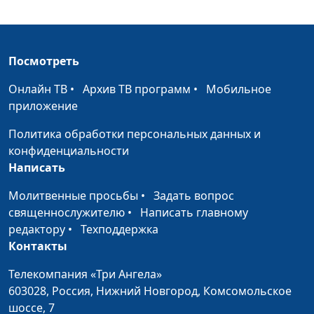
Центра духовного
грехов
просвещения
Сила Евангелия:
Алексей Бритов, Виталий
#11
Посмотреть
прощение грехов
Олийник, руководитель
неведения
Центра духовного
Онлайн ТВ
•
Архив ТВ программ
•
Мобильное
просвещения
приложение
Сила Евангелия:
Алексей Бритов, Виталий
#10
Политика обработки персональных данных и
жизнь вечная
Олийник, руководитель
конфиденциальности
Центра духовного
Написать
просвещения
Молитвенные просьбы
•
Задать вопрос
Сила Евангелия:
Алексей Бритов, Виталий
#9
священнослужителю
•
Написать главному
спасение от
Олийник, руководитель
редактору
•
Техподдержка
смерти
Центра духовного
Контакты
просвещения
Телекомпания «Три Ангела»
Универсальность
Алексей Бритов, Виталий
#8
603028,
Россия, Нижний Новгород,
Комсомольское
Евангелия
Олийник, руководитель
шоссе, 7