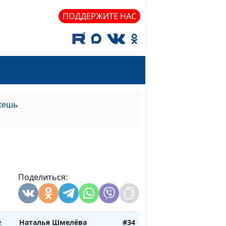
ПОДДЕРЖИТЕ НАС
ожешь
Наталья Шмелёва
#35
а
Поделиться:
е
Наталья Шмелёва
#34