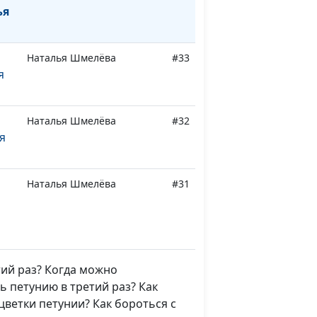
ья
Наталья Шмелёва
#33
я
Наталья Шмелёва
#32
я
Наталья Шмелёва
#31
Наталья Шмелёва
#30
я
тий раз? Когда можно
ь петунию в третий раз? Как
ветки петунии? Как бороться с
Наталья Шмелёва
#29