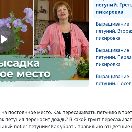
петуний. Трет
пикировка
Выращивание
петуний. Втора
пикировка
Выращивание
петуний. Перва
пикировка
Выращивание
петуний. Посев
семян
ь
Выращивание
петуний. Теори
на постоянное место. Как пересаживать петунию в тре
(вторая часть)
ак петуния переносит дождь? В какой грунт пересаживат
ный побег петунии? Как убрать правильно отцветшие ц
Выращивание