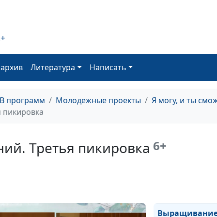
2+
оархив
Литература
Написать
ТВ программ
Молодежные проекты
Я могу, и ты см
я пикировка
6+
ий. Третья пикировка
Выращивание
петуний. Уход з
петуниями на
улице
Выращивани