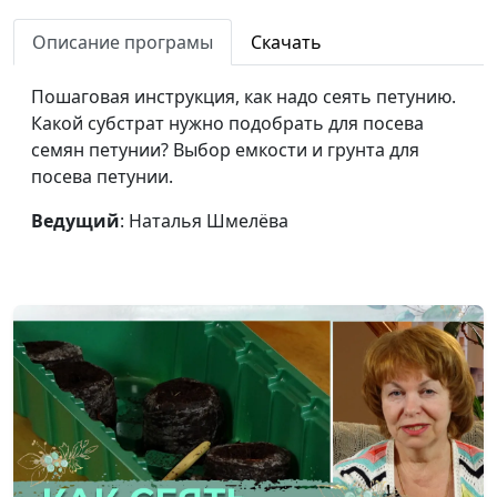
выступления
практик по ораторскому
перед публикой
Описание програмы
Скачать
искусству и технике речи,
радиоведущий,
Пошаговая инструкция, как надо сеять петунию.
организатор и эксперт
Какой субстрат нужно подобрать для посева
"Лиги Речи"
семян петунии? Выбор емкости и грунта для
Риторика. 5
Андрей Чернышев, тренер-
#27
посева петунии.
лайфхаков по
практик по ораторскому
развитию речи
Ведущий
: Наталья Шмелёва
искусству и технике речи,
радиоведущий,
организатор и эксперт
"Лиги Речи"
Риторика. ТОП-5
Андрей Чернышев, тренер-
#26
ошибок общения
практик по ораторскому
искусству и технике речи,
радиоведущий,
организатор и эксперт
"Лиги Речи"