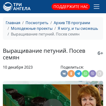
ПОДДЕРЖИТЕ НАС
Главная
Посмотреть
Архив ТВ программ
Молодежные проекты
Я могу, и ты сможешь
Выращивание петуний. Посев семян
Выращивание петуний. Посев
6+
семян
Выращивание
Наталья Шмелёва
#35
петуний. Уход за
10 декабря 2023
Поделиться:
петуниями на
улице
Выращивание
Наталья Шмелёва
#34
петуний. Третья
пикировка
Выращивание
Наталья Шмелёва
#33