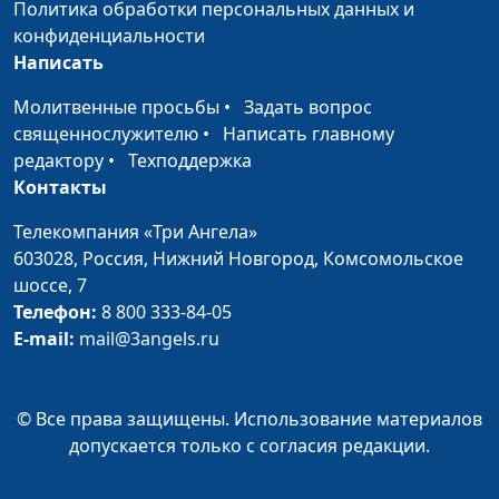
живопись. 2.
Политика обработки персональных данных и
Пейзаж для
конфиденциальности
начинающих |
Написать
Живопись
Молитвенные просьбы
•
Задать вопрос
акварелью
священнослужителю
•
Написать главному
Рисунок и
Олеся Гузова
#14
редактору
•
Техподдержка
живопись. 1.
Контакты
Рисуем объемное
Телекомпания «Три Ангела»
яблоко |
603028,
Россия, Нижний Новгород,
Комсомольское
Карандаш
шоссе, 7
Скрапбукинг.
Телефон:
8 800 333-84-05
Анна Кузнецова
#13
Фотоальбом
E-mail:
mail@3angels.ru
Скрапбукинг.
Анна Кузнецова
#12
Обложка на
© Все права защищены. Использование материалов
паспорт
допускается только с согласия редакции.
Скрапбукинг. Арт
Анна Кузнецова
#11