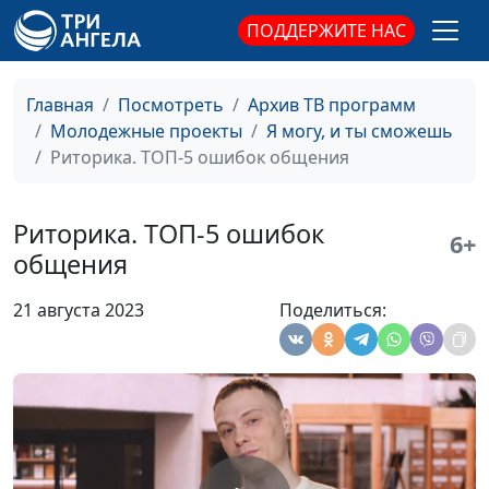
петуний. Первая
ПОДДЕРЖИТЕ НАС
пикировка
Выращивание
Наталья Шмелёва
#31
Главная
Посмотреть
Архив ТВ программ
петуний. Посев
Молодежные проекты
Я могу, и ты сможешь
семян
Риторика. ТОП-5 ошибок общения
Выращивание
Наталья Шмелёва
#30
петуний. Теория
Риторика. ТОП-5 ошибок
(вторая часть)
6+
общения
Выращивание
Наталья Шмелёва
#29
петуний. Теория
21 августа 2023
Поделиться:
(первая часть)
Риторика.
Андрей Чернышев, тренер-
#28
Правила
практик по ораторскому
выступления
искусству и технике речи,
перед публикой
радиоведущий, организатор
и эксперт "Лиги Речи"