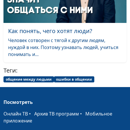
Рисунок и
Олеся Гузова
#18
живопись. 5.
Рисуем портрет
поэтапно |
Как понять, чего хотят люди?
Пастель
Человек сотворен с тягой к другим людям,
Рисунок и
Олеся Гузова
#17
нуждой в них. Поэтому узнавать людей, учиться
живопись. 4.
понимать и...
Учимся рисовать
наброски |
Теги:
Карандаш
общение между людьми
ошибки в общении
Рисунок и
Олеся Гузова
#16
живопись. 3.
Рисуем красивый
Посмотреть
закат | Живопись
маслом
Онлайн ТВ
•
Архив ТВ программ
•
Мобильное
приложение
Рисунок и
Олеся Гузова
#15