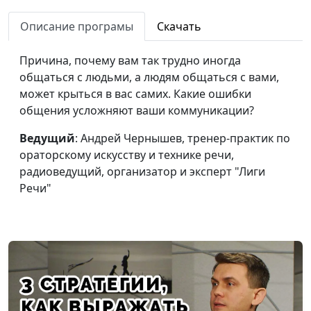
Риторика. Как
Андрей Чернышев, тренер-
#24
Описание програмы
Скачать
тело и жесты
практик по ораторскому
помогают нам
искусству и технике речи,
Причина, почему вам так трудно иногда
заявить о себе
радиоведущий, организатор
общаться с людьми, а людям общаться с вами,
и эксперт "Лиги Речи"
может крыться в вас самих. Какие ошибки
Риторика. Речь:
общения усложняют ваши коммуникации?
Андрей Чернышев, тренер-
#23
говори чётко и
практик по ораторскому
Ведущий
: Андрей Чернышев, тренер-практик по
понятно
искусству и технике речи,
ораторскому искусству и технике речи,
радиоведущий, организатор
радиоведущий, организатор и эксперт "Лиги
и эксперт "Лиги Речи"
Речи"
Риторика.
Андрей Чернышев, тренер-
#22
Заговори, чтобы
практик по ораторскому
тебя слышали
искусству и технике речи,
радиоведущий, организатор
и эксперт "Лиги Речи"
Риторика. Зачем
Андрей Чернышев, тренер-
#21