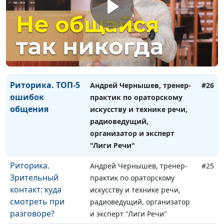
Риторика. 5
Андрей Чернышев, тренер-
#27
лайфхаков по
практик по ораторскому
развитию речи
искусству и технике речи,
радиоведущий, организатор
и эксперт "Лиги Речи"
Риторика. ТОП-5
Андрей Чернышев, тренер-
#26
ошибок
практик по ораторскому
общения
искусству и технике речи,
радиоведущий,
организатор и эксперт
"Лиги Речи"
Риторика.
Андрей Чернышев, тренер-
#25
Зрительный
практик по ораторскому
контакт: куда
искусству и технике речи,
смотреть при
радиоведущий, организатор
разговоре?
и эксперт "Лиги Речи"