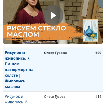
радиоведущий, организатор
и эксперт "Лиги Речи"
Риторика. Зачем
Андрей Чернышев, тренер-
#21
мне нужно уметь
практик по ораторскому
говорить?
искусству и технике речи,
радиоведущий, организатор
и эксперт "Лиги Речи"
Рисунок и
Олеся Гузова
#20
живопись. 7.
Пишем
натюрморт на
холсте |
Живопись
маслом
Рисунок и
Олеся Гузова
#19
живопись. 6.