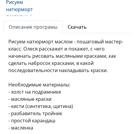
Рисуем
натюрморт
поэтапно |
Пастель
Описание програмы
Скачать
Рисунок и
Олеся Гузова
#18
Рисуем натюрморт маслом - пошаговый мастер-
живопись. 5.
класс. Олеся расскажет и покажет, с чего
Рисуем портрет
начинать рисовать масляными красками, как
поэтапно |
сделать набросок красками, в какой
Пастель
последовательности накладывать краски.
Рисунок и
Олеся Гузова
#17
живопись. 4.
Необходимые материалы:
Учимся рисовать
- холст на подрамнике
наброски |
- масляные краски
Карандаш
- кисти (синтетика, щетина)
- разбавитель тройник
Рисунок и
Олеся Гузова
#16
- простой карандаш
живопись. 3.
- масленка
Рисуем красивый