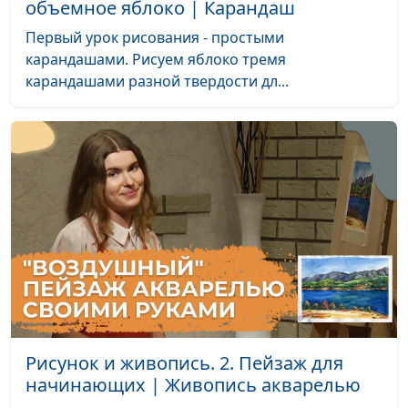
объемное яблоко | Карандаш
Обложка на
Первый урок рисования - простыми
паспорт
карандашами. Рисуем яблоко тремя
Скрапбукинг. Арт
Анна Кузнецова
#11
карандашами разной твердости дл...
объект с
фотографией
Скрапбукинг.
Анна Кузнецова
#10
Подарочный
конверт
Скрапбукинг.
Анна Кузнецова
#9
Подарочная
открытка
Скрапбукинг.
Анна Кузнецова
#8
Инструменты и
Рисунок и живопись. 2. Пейзаж для
материалы
начинающих | Живопись акварелью
Игра на гитаре.
Андрей Карганов
#7