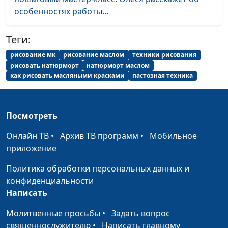
гитаре?
особенностях работы...
Игра на гитаре.
Андрей Карганов
#3
Виды боя на
Теги:
гитаре для
рисование мк
рисование маслом
техники рисования
начинающих
рисовать натюрморт
натюрморт маслом
как рисовать масляными красками
пастозная техника
Игра на гитаре.
Андрей Карганов
#2
Аккорды для
начинающих
Посмотреть
Игра на гитаре. С
Андрей Карганов
#1
Онлайн ТВ
•
Архив ТВ программ
•
Мобильное
чего начать
приложение
учиться?
Политика обработки персональных данных и
конфиденциальности
Написать
Молитвенные просьбы
•
Задать вопрос
священнослужителю
•
Написать главному