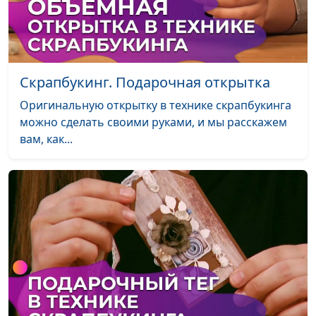
Игра на гитаре.
Андрей Карганов
#3
Виды боя на
гитаре для
начинающих
Скрапбукинг. Подарочная открытка
Оригинальную открытку в технике скрапбукинга
Игра на гитаре.
Андрей Карганов
#2
можно сделать своими руками, и мы расскажем
Аккорды для
вам, как...
начинающих
Игра на гитаре. С
Андрей Карганов
#1
чего начать
учиться?