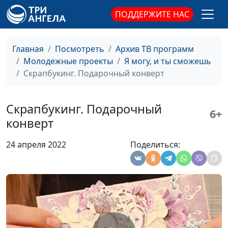
закат | Живопись
ПОДДЕРЖИТЕ НАС
маслом
Рисунок и
Олеся Гузова
#15
Главная
Посмотреть
Архив ТВ программ
живопись. 2.
Молодежные проекты
Я могу, и ты сможешь
Пейзаж для
Скрапбукинг. Подарочный конверт
начинающих |
Живопись
акварелью
Скрапбукинг. Подарочный
6+
конверт
Рисунок и
Олеся Гузова
#14
живопись. 1.
24 апреля 2022
Поделиться:
Рисуем объемное
яблоко |
Карандаш
Скрапбукинг.
Анна Кузнецова
#13
Фотоальбом
Скрапбукинг.
Анна Кузнецова
#12