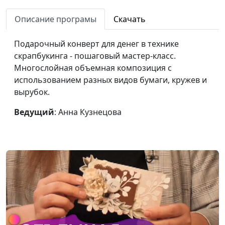
Что нужно для
того, чтобы
Описание програмы
Скачать
сыграть любую
песню?
Подарочный конверт для денег в технике
скрапбукинга - пошаговый мастер-класс.
Игра на гитаре.
Андрей Карганов
#6
Многослойная объемная композиция с
Как играть барре
использованием разных видов бумаги, кружев и
на гитаре.
вырубок.
Научись игре на
гитаре с нуля за 7
Ведущий
: Анна Кузнецова
дней
Игра на гитаре.
Андрей Карганов
#5
Как играть по
табулатуре
Игра на гитаре.
Андрей Карганов
#4
Как играть
перебором на
гитаре?