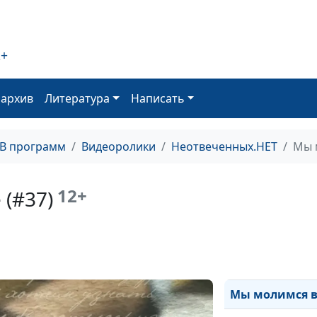
Мы молимся вме
Мы молимся вме
2+
Мы молимся вме
Мы молимся вме
оархив
Литература
Написать
Мы молимся вме
ТВ программ
Видеоролики
Неотвеченных.НЕТ
Мы 
Мы молимся вме
Мы молимся вме
12+
(#37)
Мы молимся вме
Мы молимся вме
Мы молимся вме
Мы молимся вм