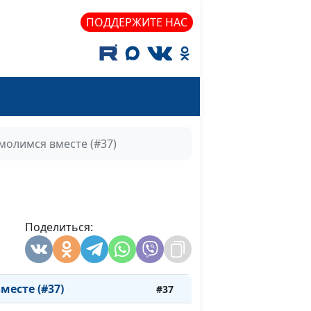
сте (#47)
#47
ПОДДЕРЖИТЕ НАС
сте (#46)
#46
сте (#45)
#45
сте (#44)
#44
сте (#43)
#43
молимся вместе (#37)
сте (#42)
#42
сте (#41)
#41
сте (#40)
#40
Поделиться:
сте (#39)
#39
сте (#38)
#38
есте (#37)
#37