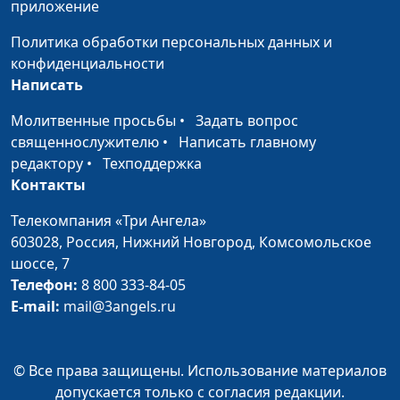
(музыкальное
приложение
сопровождение)
Политика обработки персональных данных и
Когда волнуется
Михаил Севастьянов,
#2
конфиденциальности
желтеющая нива
Вячеслав Захаров
Написать
(Михаил Лермонтов)
(музыкальное
Молитвенные просьбы
•
Задать вопрос
сопровождение)
священнослужителю
•
Написать главному
Ребенок (Константин
Михаил Севастьянов,
#1
редактору
•
Техподдержка
Бальмонт)
Вячеслав Захаров
Контакты
(музыкальное
Телекомпания «Три Ангела»
сопровождение)
603028,
Россия, Нижний Новгород,
Комсомольское
шоссе, 7
Телефон:
8 800 333-84-05
E-mail:
mail@3angels.ru
© Все права защищены. Использование материалов
допускается только с согласия редакции.