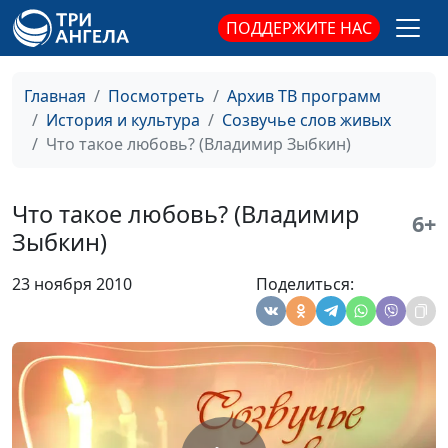
ПОДДЕРЖИТЕ НАС
Моление о чаше (Иван
Ирина Кириченко,
#14
Никитин)
Михаил Севастьянов,
Вячеслав Захаров
Главная
Посмотреть
Архив ТВ программ
(музыкальное
История и культура
Созвучье слов живых
сопровождение)
Что такое любовь? (Владимир Зыбкин)
Мера (Зинаида
Ирина Кириченко,
#13
Гиппиус)
Вячеслав Захаров
Что такое любовь? (Владимир
(музыкальное
6+
Зыбкин)
сопровождение)
Грех (Зинаида Гиппиус)
Ирина Кириченко,
#12
23 ноября 2010
Поделиться:
Вячеслав Захаров
(музыкальное
сопровождение)
Вся (Зинаида Гиппиус)
Ирина Кириченко,
#11
Вячеслав Захаров
(музыкальное