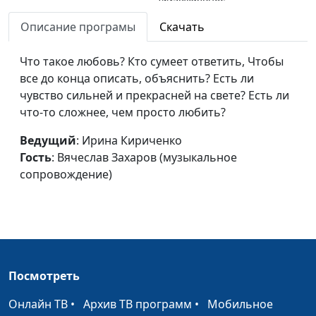
сопровождение)
Описание програмы
Скачать
Бесшумно ходили по
Ирина Кириченко,
#6
дому (Анна Ахматова)
Что такое любовь? Кто сумеет ответить, Чтобы
Вячеслав Захаров
все до конца описать, объяснить? Есть ли
(музыкальное
чувство сильней и прекрасней на свете? Есть ли
сопровождение)
что-то сложнее, чем просто любить?
Нет чудес выше
Михаил Севастьянов,
#5
чувства любви
Ведущий
: Ирина Кириченко
Вячеслав Захаров
(Константин Льдов)
Гость
: Вячеслав Захаров (музыкальное
(музыкальное
сопровождение)
сопровождение)
О, только бы знать, что
Михаил Севастьянов,
#4
могу я молиться
Вячеслав Захаров
(Михаил Лермонтов)
(музыкальное
сопровождение)
Посмотреть
Ночью мне виделся
Михаил Севастьянов,
#3
Кто-то таинственный
Вячеслав Захаров
Онлайн ТВ
•
Архив ТВ программ
•
Мобильное
(Михаил Лермонтов)