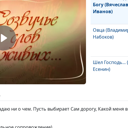
Богу (Вячесла
Иванов)
Овца (Владими
Набоков)
Шел Господь... 
Есенин)
Белая одежда
ь
(Зинаида Гиппи
адаю ни о чем. Пусть выбирает Сам дорогу, Какой меня в
Перед зарею (
кальное сопровождение)