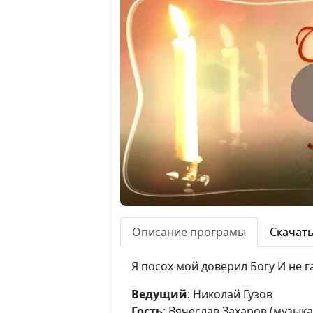
Описание програмы
Скачат
Я посох мой доверил Богу И не г
Ведущий
: Николай Гузов
Гость
: Вячеслав Захаров (музы