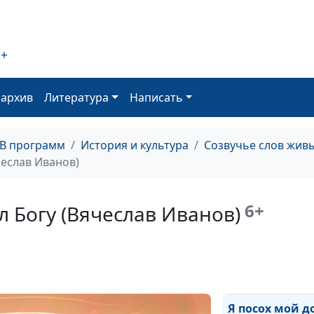
(Осип Мандель
2+
Мое прекрасно
убежище (Нико
оархив
Литература
Написать
Гумилев)
ТВ программ
История и культура
Созвучье слов жив
После смерти
чеслав Иванов)
(Николай Гумил
6+
л Богу (Вячеслав Иванов)
За все Тебя, Го
благодарю (Ив
Бунин)
Я посох мой д