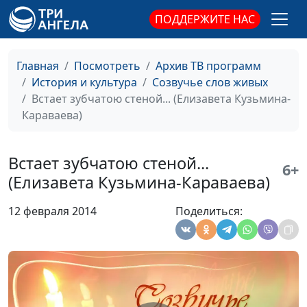
(музыкальное
ПОДДЕРЖИТЕ НАС
сопровождение)
Перед зарею (Николай
Николай Гузов,
#82
Главная
Посмотреть
Архив ТВ программ
Минский)
Вячеслав Захаров
История и культура
Созвучье слов живых
(музыкальное
Встает зубчатою стеной... (Елизавета Кузьмина-
сопровождение)
Караваева)
Спасение (Зинаида
Ирина Кириченко,
#81
Гиппиус)
Вячеслав Захаров
Встает зубчатою стеной...
(музыкальное
6+
(Елизавета Кузьмина-Караваева)
сопровождение)
Не стало более чудес!
Ирина Кириченко,
#80
12 февраля 2014
Поделиться:
(Аполлон Коринфский)
Вячеслав Захаров
(музыкальное
сопровождение)
Христу (Зинаида
Ирина Кириченко,
#79
Гиппиус)
Вячеслав Захаров