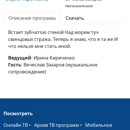
(музыкальное
сопровождение)
Описание програмы
Скачать
За лебединой белой
Ирина Кириченко,
#74
долей... (Николай
Встает зубчатою стеной Над морем туч
Вячеслав Захаров
Клюев)
свинцовых стража. Теперь я знаю, что я та же И
(музыкальное
что нельзя мне стать иной.
сопровождение)
Туман и заря над
Ведущий
: Ирина Кириченко
Ирина Кириченко,
#73
землей полусонной...
Гость
: Вячеслав Захаров (музыкальное
Вячеслав Захаров
(Поликсена Соловьева)
сопровождение)
(музыкальное
сопровождение)
Не уставай искать...
Николай Гузов,
#72
(Джон Дон)
Вячеслав Захаров
(музыкальное
сопровождение)
Посмотреть
Гимн Богу-Отцу (Джон
Николай Гузов,
#71
Онлайн ТВ
•
Архив ТВ программ
•
Мобильное
Дон)