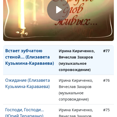
(музыкальное
сопровождение)
Рождественская звезда
Ирина Кириченко,
#78
(Иосиф Бродский)
Вячеслав Захаров
(музыкальное
сопровождение)
Встает зубчатою
Ирина Кириченко,
#77
стеной... (Елизавета
Вячеслав Захаров
Кузьмина-Караваева)
(музыкальное
сопровождение)
Ожидание (Елизавета
Ирина Кириченко,
#76
Кузьмина-Караваева)
Вячеслав Захаров
(музыкальное
сопровождение)
Господи, Господи...
Ирина Кириченко,
#75
(Юрий Терапиано)
Вячеслав Захаров