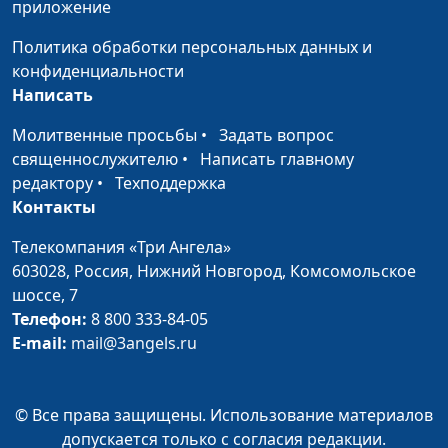
Вячеслав Захаров
приложение
(музыкальное
Политика обработки персональных данных и
сопровождение)
конфиденциальности
Священные сонеты.
Николай Гузов,
#70
Написать
Сонет XVI (Джон Дон)
Вячеслав Захаров
Молитвенные просьбы
•
Задать вопрос
(музыкальное
священнослужителю
•
Написать главному
сопровождение)
редактору
•
Техподдержка
Священные сонеты.
Николай Гузов,
#69
Контакты
Сонет XV (Джон Дон)
Вячеслав Захаров
Телекомпания «Три Ангела»
(музыкальное
603028,
Россия, Нижний Новгород,
Комсомольское
сопровождение)
шоссе, 7
Священные сонеты.
Николай Гузов,
#68
Телефон:
8 800 333-84-05
Сонет XIII (Джон Дон)
Вячеслав Захаров
E-mail:
mail@3angels.ru
(музыкальное
сопровождение)
© Все права защищены. Использование материалов
Священные сонеты.
Николай Гузов,
#67
допускается только с согласия редакции.