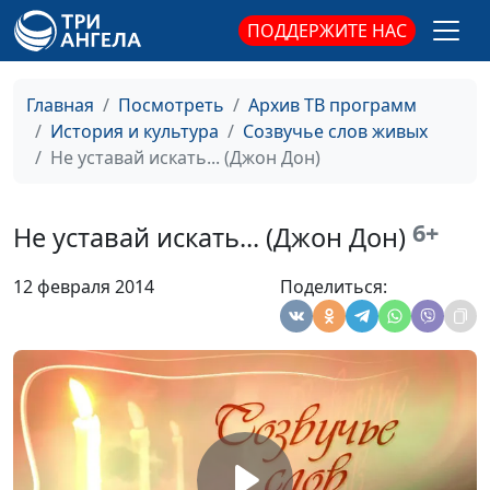
ПОДДЕРЖИТЕ НАС
Встает зубчатою
Ирина Кириченко,
#77
стеной... (Елизавета
Вячеслав Захаров
Кузьмина-Караваева)
(музыкальное
Главная
Посмотреть
Архив ТВ программ
сопровождение)
История и культура
Созвучье слов живых
Ожидание (Елизавета
Не уставай искать... (Джон Дон)
Ирина Кириченко,
#76
Кузьмина-Караваева)
Вячеслав Захаров
(музыкальное
6+
Не уставай искать... (Джон Дон)
сопровождение)
Господи, Господи...
Ирина Кириченко,
#75
12 февраля 2014
Поделиться:
(Юрий Терапиано)
Вячеслав Захаров
(музыкальное
сопровождение)
За лебединой белой
Ирина Кириченко,
#74
долей... (Николай
Вячеслав Захаров
Клюев)
(музыкальное
сопровождение)