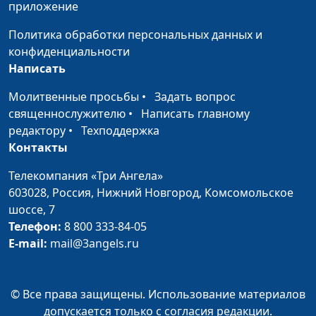
сопровождение)
приложение
Бог (Гавриил Державин
Николай Гузов,
#65
Политика обработки персональных данных и
в переложении Евгения
Вячеслав Захаров
конфиденциальности
Кругляка)
(музыкальное
Написать
сопровождение)
Молитвенные просьбы
•
Задать вопрос
Евангелическая
Николай Гузов,
#64
священнослужителю
•
Написать главному
церковь (Николай
Вячеслав Захаров
редактору
•
Техподдержка
Гумилев)
(музыкальное
Контакты
сопровождение)
Телекомпания «Три Ангела»
Рассвет (Борис
Николай Гузов,
#63
603028,
Россия, Нижний Новгород,
Комсомольское
Пастернак)
Вячеслав Захаров
шоссе, 7
(музыкальное
Телефон:
8 800 333-84-05
сопровождение)
E-mail:
mail@3angels.ru
Пророк (Александр
Николай Гузов,
#62
Пушкин)
Вячеслав Захаров
© Все права защищены. Использование материалов
(музыкальное
допускается только с согласия редакции.