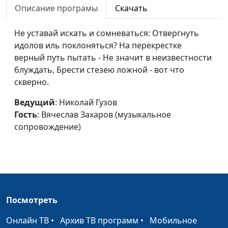
Описание програмы
Скачать
Священные сонеты.
Николай Гузов,
#69
Сонет XV (Джон Дон)
Не уставай искать и сомневаться: Отвергнуть
Вячеслав Захаров
идолов иль поклоняться? На перекрестке
(музыкальное
верный путь пытать - Не значит в неизвестности
сопровождение)
блуждать, Брести стезею ложной - вот что
Священные сонеты.
Николай Гузов,
#68
скверно.
Сонет XIII (Джон Дон)
Вячеслав Захаров
Ведущий
: Николай Гузов
(музыкальное
Гость
: Вячеслав Захаров (музыкальное
сопровождение)
сопровождение)
Священные сонеты.
Николай Гузов,
#67
Сонет II (Джон Дон)
Вячеслав Захаров
(музыкальное
сопровождение)
Священные сонеты.
Николай Гузов,
#66
Посмотреть
Сонет I (Джон Дон)
Вячеслав Захаров
(музыкальное
Онлайн ТВ
•
Архив ТВ программ
•
Мобильное