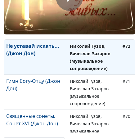
Туман и заря над
Ирина Кириченко,
#73
землей полусонной...
Вячеслав Захаров
(Поликсена Соловьева)
(музыкальное
сопровождение)
Не уставай искать...
Николай Гузов,
#72
(Джон Дон)
Вячеслав Захаров
(музыкальное
сопровождение)
Гимн Богу-Отцу (Джон
Николай Гузов,
#71
Дон)
Вячеслав Захаров
(музыкальное
сопровождение)
Священные сонеты.
Николай Гузов,
#70
Сонет XVI (Джон Дон)
Вячеслав Захаров
(музыкальное
сопровождение)