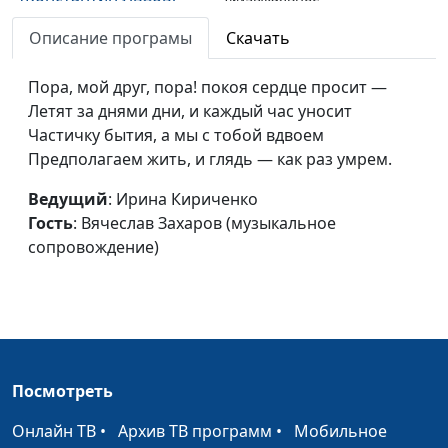
сопровождение)
Описание програмы
Скачать
О, только бы знать, что
Михаил Севастьянов,
#4
могу я молиться
Пора, мой друг, пора! покоя сердце просит —
Вячеслав Захаров
(Михаил Лермонтов)
Летят за днями дни, и каждый час уносит
(музыкальное
Частичку бытия, а мы с тобой вдвоем
сопровождение)
Предполагаем жить, и глядь — как раз умрем.
Ночью мне виделся
Михаил Севастьянов,
#3
Кто-то таинственный
Ведущий
: Ирина Кириченко
Вячеслав Захаров
(Михаил Лермонтов)
Гость
: Вячеслав Захаров (музыкальное
(музыкальное
сопровождение)
сопровождение)
Когда волнуется
Михаил Севастьянов,
#2
желтеющая нива
Вячеслав Захаров
(Михаил Лермонтов)
(музыкальное
сопровождение)
Посмотреть
Ребенок (Константин
Михаил Севастьянов,
#1
Бальмонт)
Вячеслав Захаров
Онлайн ТВ
•
Архив ТВ программ
•
Мобильное