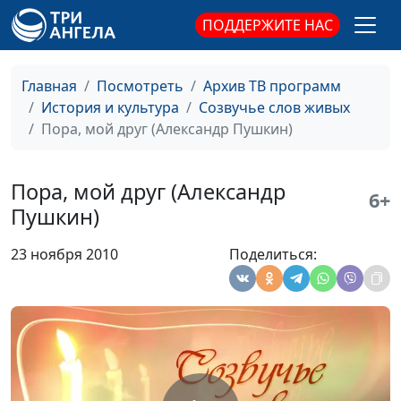
сопровождение)
ПОДДЕРЖИТЕ НАС
Грех (Зинаида Гиппиус)
Ирина Кириченко,
#12
Вячеслав Захаров
Главная
Посмотреть
Архив ТВ программ
(музыкальное
История и культура
Созвучье слов живых
сопровождение)
Пора, мой друг (Александр Пушкин)
Вся (Зинаида Гиппиус)
Ирина Кириченко,
#11
Вячеслав Захаров
Пора, мой друг (Александр
(музыкальное
6+
Пушкин)
сопровождение)
Ночь на рождество
Ирина Кириченко,
#10
23 ноября 2010
Поделиться:
(Владимир Соловьев)
Вячеслав Захаров
(музыкальное
сопровождение)
Что такое любовь?
Ирина Кириченко,
#9
(Владимир Зыбкин)
Вячеслав Захаров
(музыкальное