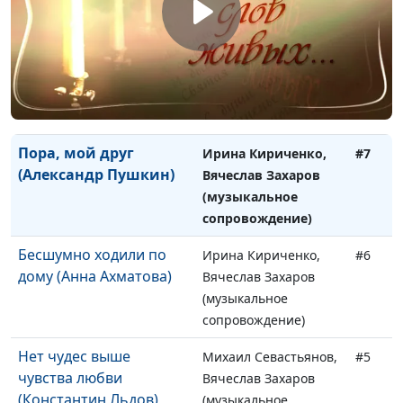
сопровождение)
Рождественская звезда
Ирина Кириченко,
#8
(Борис Пастернак)
Вячеслав Захаров
(музыкальное
сопровождение)
Пора, мой друг
Ирина Кириченко,
#7
(Александр Пушкин)
Вячеслав Захаров
(музыкальное
сопровождение)
Бесшумно ходили по
Ирина Кириченко,
#6
дому (Анна Ахматова)
Вячеслав Захаров
(музыкальное
сопровождение)
Нет чудес выше
Михаил Севастьянов,
#5
чувства любви
Вячеслав Захаров
(Константин Льдов)
(музыкальное