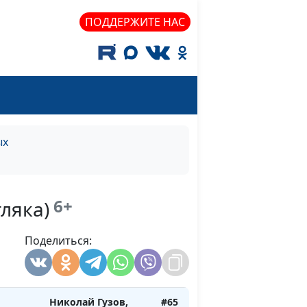
 Дон)
Вячеслав Захаров
ПОДДЕРЖИТЕ НАС
(музыкальное
сопровождение)
еты.
Николай Гузов,
#68
н Дон)
Вячеслав Захаров
(музыкальное
сопровождение)
ых
еты.
Николай Гузов,
#67
Дон)
Вячеслав Захаров
(музыкальное
сопровождение)
6+
ляка)
еты.
Николай Гузов,
#66
он)
Поделиться:
Вячеслав Захаров
(музыкальное
сопровождение)
Николай Гузов,
#65