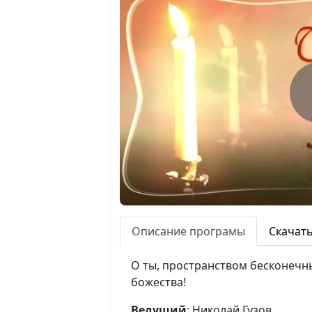
Описание програмы
Скачат
О ты, пространством бесконечны
божества!
Ведущий
: Николай Гузов