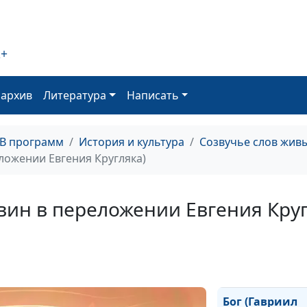
Сонет XV (Джон
2+
Священные сон
Сонет XIII (Джо
оархив
Литература
Написать
ТВ программ
История и культура
Созвучье слов жив
Священные сон
ложении Евгения Кругляка)
Сонет II (Джон 
вин в переложении Евгения Круг
Священные сон
Сонет I (Джон Д
Бог (Гавриил