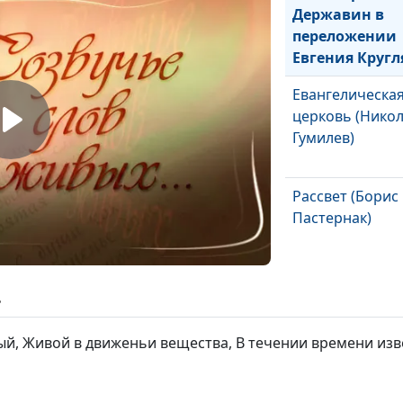
Державин в
переложении
Евгения Кругл
Евангелическа
церковь (Нико
Гумилев)
Рассвет (Борис
Пастернак)
Пророк (Алекс
ь
Пушкин)
й, Живой в движеньи вещества, В течении времени изве
В тумане утренн