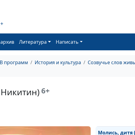
Отче наш (Але
Сергеевич Пуш
2+
оархив
Литература
Написать
О, жизнь (Алек
Апухтин)
ТВ программ
История и культура
Созвучье слов жив
6+
 Никитин)
Молитва (Миха
Лермонтов)
Молись, дитя 