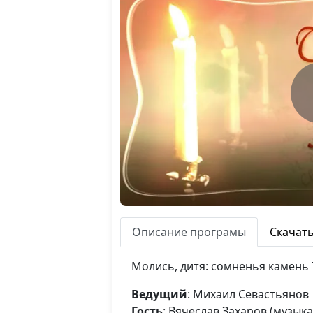
Описание програмы
Скачат
Молись, дитя: сомненья камень 
Ведущий
: Михаил Севастьянов
Гость
: Вячеслав Захаров (музы