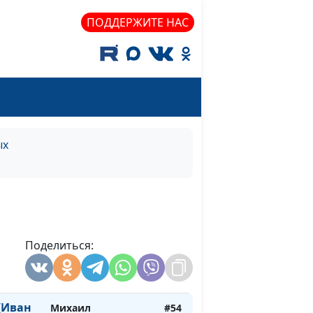
ксандр
Михаил
#57
ПОДДЕРЖИТЕ НАС
кин)
Севастьянов,
Вячеслав Захаров
(музыкальное
сопровождение)
сей
Михаил
#56
Севастьянов,
ых
Вячеслав Захаров
(музыкальное
сопровождение)
ил
Михаил
#55
Севастьянов,
Поделиться:
Вячеслав Захаров
(музыкальное
сопровождение)
(Иван
Михаил
#54