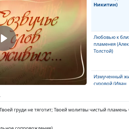
Никитин)
Любовью к бл
пламенея (Алек
Толстой)
Измученный ж
суровой (Иван
Никитин)
ь
Твоей груди не тяготит; Твоей молитвы чистый пламень
Заводи (Никол
Гумилев)
кальное сопровождение)