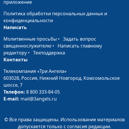
Вячеслав Захаров
приложение
(музыкальное
Политика обработки персональных данных и
сопровождение)
конфиденциальности
Босоногий царь
Ирина Кириченко,
#41
Написать
(Наталья Щеглова)
Вячеслав Захаров
Молитвенные просьбы
•
Задать вопрос
(музыкальное
священнослужителю
•
Написать главному
сопровождение)
редактору
•
Техподдержка
Автор жизни - Бог
Ольга Пугачева,
#40
Контакты
(Макс Лукадо)
Вячеслав Захаров
Телекомпания «Три Ангела»
(музыкальное
603028,
Россия, Нижний Новгород,
Комсомольское
сопровождение)
шоссе, 7
Последняя притча
Ольга Пугачева,
#39
Телефон:
8 800 333-84-05
Исаии (Наталья
Вячеслав Захаров
E-mail:
mail@3angels.ru
Щеглова)
(музыкальное
сопровождение)
© Все права защищены. Использование материалов
Проклятье века
Ольга Пугачева,
#38
допускается только с согласия редакции.