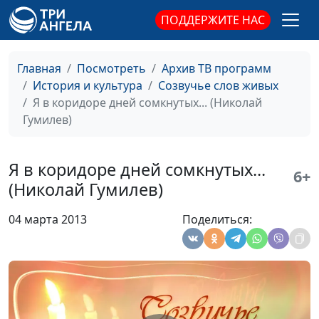
(музыкальное
ПОДДЕРЖИТЕ НАС
сопровождение)
Любовью к ближним
Михаил Севастьянов,
#53
Главная
Посмотреть
Архив ТВ программ
пламенея (Алексей
Вячеслав Захаров
История и культура
Созвучье слов живых
Толстой)
(музыкальное
Я в коридоре дней сомкнутых... (Николай
сопровождение)
Гумилев)
Измученный жизнью
Михаил Севастьянов,
#52
суровой (Иван
Вячеслав Захаров
Я в коридоре дней сомкнутых...
Никитин)
(музыкальное
6+
(Николай Гумилев)
сопровождение)
Заводи (Николай
Михаил Севастьянов,
#51
04 марта 2013
Поделиться:
Гумилев)
Вячеслав Захаров
(музыкальное
сопровождение)
Жизнь (Иван
Михаил Севастьянов,
#50
Клюшников)
Вячеслав Захаров