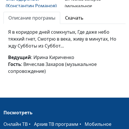
(Константин Романов)
(музыкальное
сопровождение)
Описание програмы
Скачать
Стекло (Зинаида
Ирина Кириченко,
#45
Гиппиус)
Я в коридоре дней сомкнутых, Где даже небо
Вячеслав Захаров
тяжкий гнет, Смотрю в века, живу в минутах, Но
(музыкальное
жду Субботы из Суббот...
сопровождение)
От пламени страстей,
Ведущий
: Ирина Кириченко
Ирина Кириченко,
#44
нечистых и жестоких...
Гость
: Вячеслав Захаров (музыкальное
Вячеслав Захаров
(Владимир Соловьев)
сопровождение)
(музыкальное
сопровождение)
Как нежишь ты,
Ирина Кириченко,
#43
серебряная ночь...
Вячеслав Захаров
(Афанасий Фет)
(музыкальное
сопровождение)
Посмотреть
В потерянном раю
Ирина Кириченко,
#42
Онлайн ТВ
•
Архив ТВ программ
•
Мобильное
(Яков Полонский)