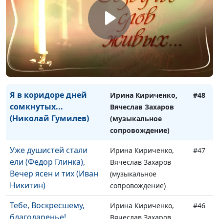
(музыкальное
сопровождение)
Я не тому молюсь
Ирина Кириченко,
#49
(Семен Надсон)
Вячеслав Захаров
(музыкальное
сопровождение)
Я в коридоре дней
Ирина Кириченко,
#48
сомкнутых...
Вячеслав Захаров
(Николай Гумилев)
(музыкальное
сопровождение)
Уже душистей стали
Ирина Кириченко,
#47
ели (Федор Глинка),
Вячеслав Захаров
Вечер ясен и тих (Иван
(музыкальное
Никитин)
сопровождение)
Тебе, Воскресшему,
Ирина Кириченко,
#46
благодаренье!
Вячеслав Захаров