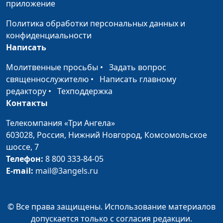
(музыкальное
приложение
сопровождение)
Политика обработки персональных данных и
С нами Бог (Владимир
Ольга Пугачева,
#32
конфиденциальности
Соловьев)
Вячеслав Захаров
Написать
(музыкальное
Молитвенные просьбы
•
Задать вопрос
сопровождение)
священнослужителю
•
Написать главному
Библия (Валерий
Ирина Кириченко,
#31
редактору
•
Техподдержка
Брюсов)
Вячеслав Захаров
Контакты
(музыкальное
Телекомпания «Три Ангела»
сопровождение)
603028,
Россия, Нижний Новгород,
Комсомольское
Нет, жизнь земная не
Ирина Кириченко,
#30
шоссе, 7
ничтожна (Лев
Вячеслав Захаров
Телефон:
8 800 333-84-05
Бакунин)
(музыкальное
E-mail:
mail@3angels.ru
сопровождение)
Святая весть (Аполлон
Ирина Кириченко,
#29
© Все права защищены. Использование материалов
Коринфский)
Вячеслав Захаров
допускается только с согласия редакции.