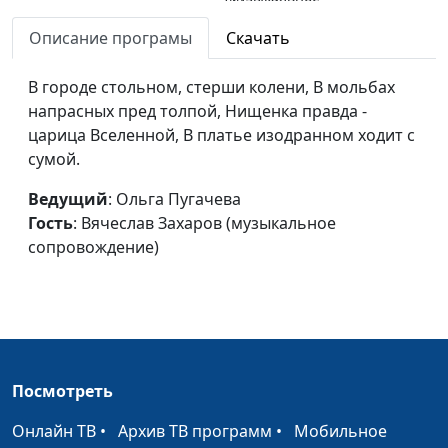
сопровождение)
Описание програмы
Скачать
Наш век (Федор
Ольга Пугачева,
#36
Тютчев)
В городе стольном, стерши колени, В мольбах
Вячеслав Захаров
напрасных пред толпой, Нищенка правда -
(музыкальное
царица Вселенной, В платье изодранном ходит с
сопровождение)
сумой.
Ангел (Иван Бунин)
Ольга Пугачева,
#35
Ведущий
: Ольга Пугачева
Вячеслав Захаров
Гость
: Вячеслав Захаров (музыкальное
(музыкальное
сопровождение)
сопровождение)
Образ твой
Ольга Пугачева,
#34
мучительный и зыбкий
Вячеслав Захаров
(Осип Мандельштам)
(музыкальное
сопровождение)
Посмотреть
Садом шел Христос с
Ольга Пугачева,
#33
учениками (Владимир
Вячеслав Захаров
Онлайн ТВ
•
Архив ТВ программ
•
Мобильное
Набоков)