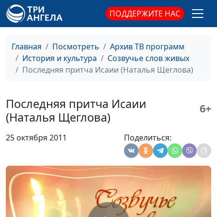
сопровождение)
ПОДДЕРЖИТЕ НАС
От пламени страстей,
Ирина Кириченко,
#44
нечистых и жестоких...
Вячеслав Захаров
Главная
Посмотреть
Архив ТВ программ
(Владимир Соловьев)
(музыкальное
История и культура
Созвучье слов живых
сопровождение)
Последняя притча Исаии (Наталья Щеглова)
Как нежишь ты,
Ирина Кириченко,
#43
серебряная ночь...
Вячеслав Захаров
Последняя притча Исаии
(Афанасий Фет)
(музыкальное
6+
(Наталья Щеглова)
сопровождение)
В потерянном раю
Ирина Кириченко,
#42
25 октября 2011
Поделиться:
(Яков Полонский)
Вячеслав Захаров
(музыкальное
сопровождение)
Босоногий царь
Ирина Кириченко,
#41
(Наталья Щеглова)
Вячеслав Захаров
(музыкальное