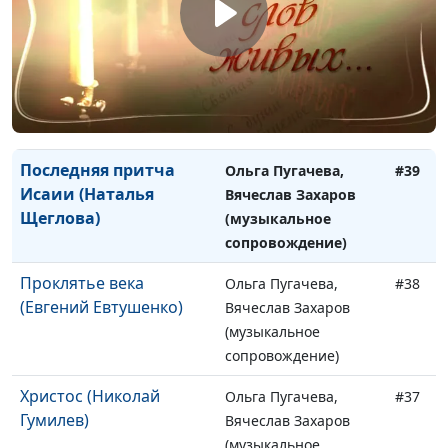
сопровождение)
Автор жизни - Бог
Ольга Пугачева,
#40
(Макс Лукадо)
Вячеслав Захаров
(музыкальное
сопровождение)
Последняя притча
Ольга Пугачева,
#39
Исаии (Наталья
Вячеслав Захаров
Щеглова)
(музыкальное
сопровождение)
Проклятье века
Ольга Пугачева,
#38
(Евгений Евтушенко)
Вячеслав Захаров
(музыкальное
сопровождение)
Христос (Николай
Ольга Пугачева,
#37
Гумилев)
Вячеслав Захаров
(музыкальное