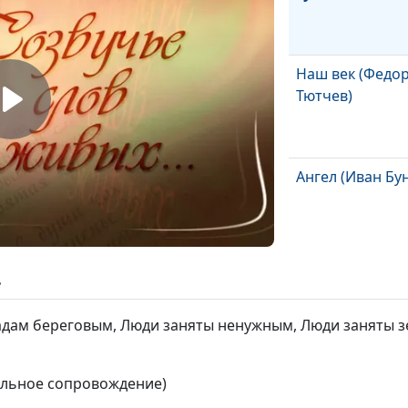
Наш век (Федо
Тютчев)
Ангел (Иван Бу
Образ твой
ь
мучительный и
зыбкий (Осип
адам береговым, Люди заняты ненужным, Люди заняты 
Мандельштам)
Садом шел Хрис
кальное сопровождение)
учениками (Вл