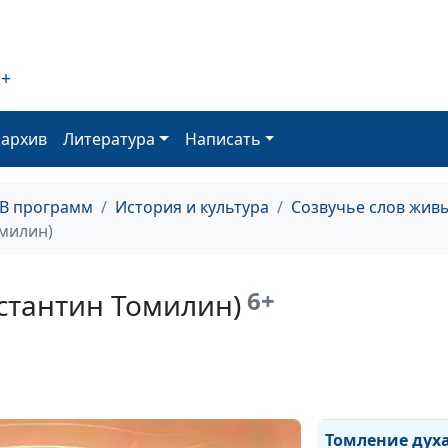
Соловьев)
2+
Библия (Валер
Брюсов)
оархив
Литература
Написать
ТВ программ
История и культура
Созвучье слов жив
Нет, жизнь зем
омилин)
ничтожна (Лев
Бакунин)
6+
стантин Томилин)
Святая весть (
Коринфский)
Томление дух