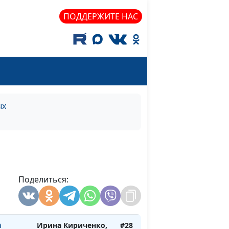
Вячеслав Захаров
ПОДДЕРЖИТЕ НАС
(музыкальное
сопровождение)
ий
Ирина Кириченко,
#31
Вячеслав Захаров
(музыкальное
сопровождение)
ых
ная не
Ирина Кириченко,
#30
Вячеслав Захаров
(музыкальное
сопровождение)
Аполлон
Ирина Кириченко,
#29
Поделиться:
Вячеслав Захаров
(музыкальное
сопровождение)
а
Ирина Кириченко,
#28