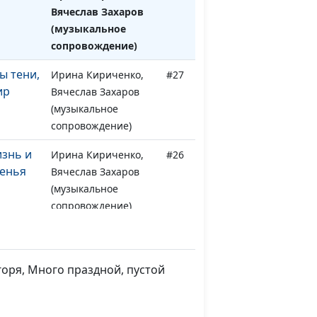
Вячеслав Захаров
(музыкальное
сопровождение)
ы тени,
Ирина Кириченко,
#27
ир
Вячеслав Захаров
(музыкальное
сопровождение)
изнь и
Ирина Кириченко,
#26
ренья
Вячеслав Захаров
(музыкальное
сопровождение)
Ирина Кириченко,
#25
овьев)
Вячеслав Захаров
(музыкальное
оря, Много праздной, пустой
сопровождение)
ь ты не
Ирина Кириченко,
#24