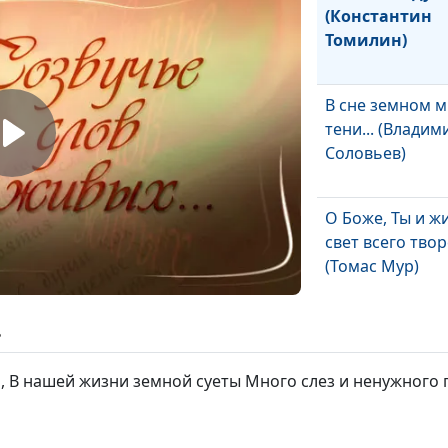
(Константин
Томилин)
В сне земном м
тени... (Владим
Соловьев)
О Боже, Ты и ж
свет всего тво
(Томас Мур)
Эмману-Эль
ь
(Владимир Сол
 В нашей жизни земной суеты Много слез и ненужного г
Милый друг, ил