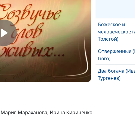
Божеское и
человеческое (
Толстой)
Отверженные (
Гюго)
Два богача (Ив
Тургенев)
Быть знамени
ь
некрасиво... (Б
Пастернак)
, Мария Мараханова, Ирина Кириченко
Слово (Никола
Гумилев)