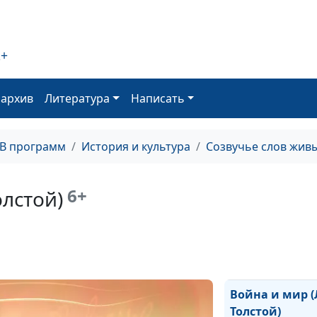
2+
Пророкам (Але
Карабанов)
оархив
Литература
Написать
Отец Сергий (Л
Толстой)
ТВ программ
История и культура
Созвучье слов жив
Пари (Антон Че
6+
олстой)
Нищий (Антон 
Три старца (Ле
Толстой)
Война и мир (
Толстой)