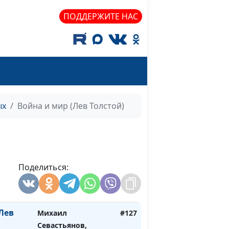
ПОДДЕРЖИТЕ НАС
ксей
Михаил Севастьянов
#132
ев
Михаил
#131
Севастьянов,
Алевтина Смирнова,
ых
Война и мир (Лев Толстой)
Ирина Кириченко
хов)
Михаил Севастьянов
#130
Чехов)
Михаил Севастьянов
#129
Поделиться:
в
Михаил Севастьянов
#128
Лев
Михаил
#127
Севастьянов,