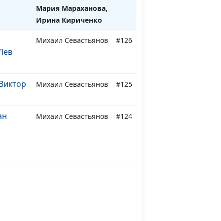
Мария Мараханова,
Ирина Кириченко
Михаил Севастьянов
#126
Лев
Виктор
Михаил Севастьянов
#125
ан
Михаил Севастьянов
#124
тым
Михаил Севастьянов
#123
орис
й
Михаил Севастьянов
#122