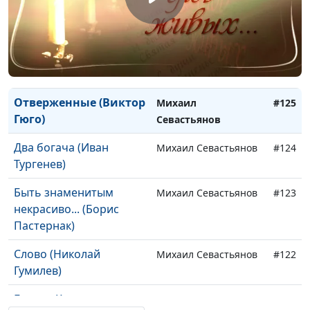
Ирина Кириченко
Божеское и
Михаил Севастьянов
#126
человеческое (Лев
Толстой)
Отверженные (Виктор
Михаил
#125
Гюго)
Севастьянов
Два богача (Иван
Михаил Севастьянов
#124
Тургенев)
Быть знаменитым
Михаил Севастьянов
#123
некрасиво... (Борис
Пастернак)
Слово (Николай
Михаил Севастьянов
#122
Гумилев)
Братья Карамазовы
Михаил Севастьянов
#121