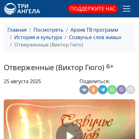
ПОДДЕРЖИТЕ НАС
Главная
Посмотреть
Архив ТВ программ
Пророкам (Алексей
Михаил Севастьянов
#132
История и культура
Созвучье слов живых
Карабанов)
Отверженные (Виктор Гюго)
Отец Сергий (Лев
Михаил Севастьянов,
#131
Толстой)
Алевтина Смирнова,
6+
Отверженные (Виктор Гюго)
Ирина Кириченко
25 августа 2025
Поделиться:
Пари (Антон Чехов)
Михаил Севастьянов
#130
Нищий (Антон Чехов)
Михаил Севастьянов
#129
Три старца (Лев
Михаил Севастьянов
#128
Толстой)
Война и мир (Лев
Михаил Севастьянов,
#127
Толстой)
Мария Мараханова,