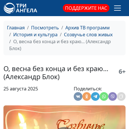
человеческое (Лев
ПОДДЕРЖИТЕ НАС
Толстой)
Отверженные (Виктор
Михаил Севастьянов
#125
Главная
Посмотреть
Архив ТВ программ
Гюго)
История и культура
Созвучье слов живых
Два богача (Иван
Михаил Севастьянов
#124
О, весна без конца и без краю... (Александр
Тургенев)
Блок)
Быть знаменитым
Михаил Севастьянов
#123
некрасиво... (Борис
О, весна без конца и без краю...
6+
Пастернак)
(Александр Блок)
Слово (Николай
Михаил Севастьянов
#122
25 августа 2025
Поделиться:
Гумилев)
Братья Карамазовы
Михаил Севастьянов
#121
(Федор Достоевский)
Молитва из темницы
Михаил Севастьянов
#120
(Джироламо