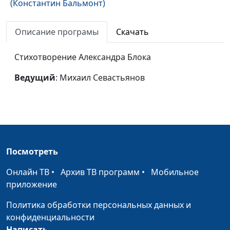
(Константин Бальмонт)
Завет бытия
Михаил Севастьянов
#112
Описание програмы
Скачать
(Константин Бальмонт)
Стихотворение Александра Блока
На волне колокольного
Михаил Севастьянов
#111
звона (Константин
Ведущий
: Михаил Севастьянов
Фофанов)
Милый друг, иль ты не
Михаил Севастьянов
#110
видишь... (Владимир
Соловьев)
Чума в Бергамо
Ирина Кириченко
#109
Посмотреть
Притча
Ирина Кириченко
#108
Онлайн ТВ
•
Архив ТВ программ
•
Мобильное
приложение
Преступление и
Ирина Кириченко
#107
наказание (Федор
Политика обработки персональных данных и
Михайлович
конфиденциальности
Достоевский)
Написать