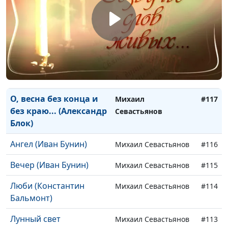
Савонарола)
Молитва (Алексей
Михаил Севастьянов
#119
Плещеев)
Молитва (Иван
Михаил Севастьянов
#118
Тургенев)
О, весна без конца и
Михаил
#117
без краю... (Александр
Севастьянов
Блок)
Ангел (Иван Бунин)
Михаил Севастьянов
#116
Вечер (Иван Бунин)
Михаил Севастьянов
#115
Люби (Константин
Михаил Севастьянов
#114
Бальмонт)
Лунный свет
Михаил Севастьянов
#113