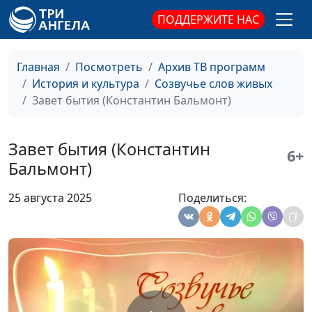
ПОДДЕРЖИТЕ НАС
Братья Карамазовы
Михаил Севастьянов
#121
(Федор Достоевский)
Главная
Посмотреть
Архив ТВ программ
Молитва из темницы
Михаил Севастьянов
#120
История и культура
Созвучье слов живых
(Джироламо
Завет бытия (Константин Бальмонт)
Савонарола)
Молитва (Алексей
Михаил Севастьянов
#119
Завет бытия (Константин
Плещеев)
6+
Бальмонт)
Молитва (Иван
Михаил Севастьянов
#118
Тургенев)
25 августа 2025
Поделиться:
О, весна без конца и
Михаил Севастьянов
#117
без краю... (Александр
Блок)
Ангел (Иван Бунин)
Михаил Севастьянов
#116
Вечер (Иван Бунин)
Михаил Севастьянов
#115