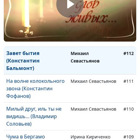
Люби (Константин
Михаил Севастьянов
#114
Бальмонт)
Лунный свет
Михаил Севастьянов
#113
(Константин Бальмонт)
Завет бытия
Михаил
#112
(Константин
Севастьянов
Бальмонт)
На волне колокольного
Михаил Севастьянов
#111
звона (Константин
Фофанов)
Милый друг, иль ты не
Михаил Севастьянов
#110
видишь... (Владимир
Соловьев)
Чума в Бергамо
Ирина Кириченко
#109