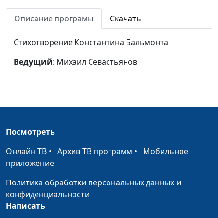
Притча
Ирина Кириченко
#108
Описание програмы
Скачать
Преступление и
Ирина Кириченко
#107
Стихотворение Константина Бальмонта
наказание (Федор
Михайлович
Ведущий
: Михаил Севастьянов
Достоевский)
Студент (Антон
Ирина Кириченко
#106
Павлович Чехов)
Маланья - голова
Ирина Кириченко
#105
Посмотреть
баранья (Николай
Лесков)
Онлайн ТВ
•
Архив ТВ программ
•
Мобильное
приложение
Маленький принц
Ирина Кириченко,
#104
(Антуан де Сент-
Политика обработки персональных данных и
Экзюпери)
конфиденциальности
Написать
Нить (Зинаида Гиппиус)
Ирина Кириченко,
#103