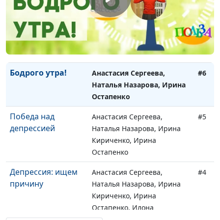
Воздержание:
Анастасия Сергеева,
#7
самоконтроль,
Наталья Назарова, Ирина
дающий свободу
Кириченко, Ирина
Остапенко
Бодрого утра!
Анастасия Сергеева,
#6
Наталья Назарова, Ирина
Остапенко
Победа над
Анастасия Сергеева,
#5
депрессией
Наталья Назарова, Ирина
Кириченко, Ирина
Остапенко
Депрессия: ищем
Анастасия Сергеева,
#4
причину
Наталья Назарова, Ирина
Кириченко, Ирина
Остапенко, Илона
Пацукевич