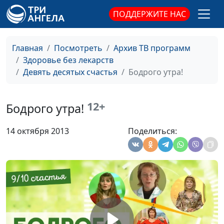
ПОДДЕРЖИТЕ НАС
Как всегда быть
Анастасия Сергеева, Юлия
#11
красивой
Шеренговская, Ирина
Кириченко, Ирина
Главная
Посмотреть
Архив ТВ программ
Остапенко
Здоровье без лекарств
Движение - это
Девять десятых счастья
Бодрого утра!
Анастасия Сергеева,
#10
жизнь!
Наталья Назарова, Ирина
Кириченко, Ирина
12+
Бодрого утра!
Остапенко
Движение -
Анастасия Сергеева,
#9
14 октября 2013
Поделиться:
источник
Наталья Назарова, Ирина
молодости
Кириченко, Ирина
Остапенко
Привычка
Анастасия Сергеева,
#8
побеждать
Наталья Назарова, Ирина
Кириченко, Ирина
Остапенко