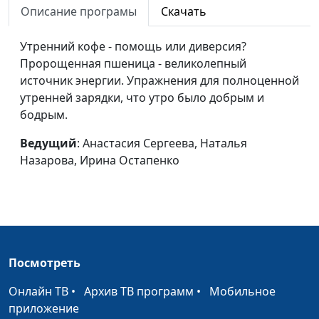
Описание програмы
Скачать
Депрессия: как
Анастасия Сергеева,
#3
победить
Утренний кофе - помощь или диверсия?
Наталья Назарова, Ирина
Пророщенная пшеница - великолепный
Кириченко, Ирина
источник энергии. Упражнения для полноценной
Остапенко, Юлия
утренней зарядки, что утро было добрым и
Ключникова, Татьяна
бодрым.
Гачковская
Целый мир для
Ведущий
: Анастасия Сергеева, Наталья
Анастасия Сергеева,
#2
нашего здоровья
Назарова, Ирина Остапенко
Наталья Назарова, Ирина
Кириченко, Ирина
Остапенко, Татьяна
Гачковская
В чьих руках наше
Анастасия Сергеева, Олег
#1
здоровье?
Слободянюк, Ирина
Посмотреть
Кириченко, Ирина
Онлайн ТВ
•
Архив ТВ программ
•
Мобильное
Остапенко, Ольга Фисун
приложение