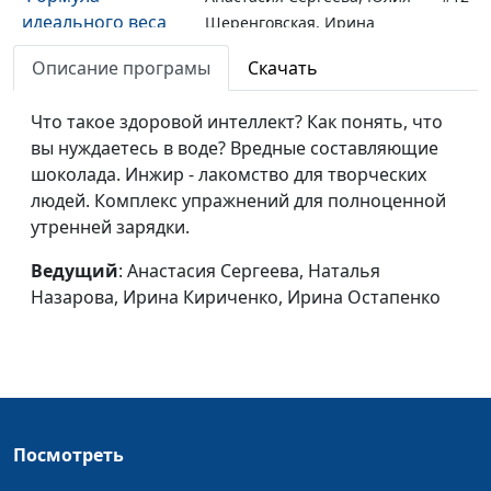
идеального веса
Шеренговская, Ирина
Кириченко, Ирина
Описание програмы
Скачать
Остапенко
Как всегда быть
Что такое здоровой интеллект? Как понять, что
Анастасия Сергеева, Юлия
#11
красивой
вы нуждаетесь в воде? Вредные составляющие
Шеренговская, Ирина
шоколада. Инжир - лакомство для творческих
Кириченко, Ирина
людей. Комплекс упражнений для полноценной
Остапенко
утренней зарядки.
Движение - это
Анастасия Сергеева,
#10
жизнь!
Ведущий
: Анастасия Сергеева, Наталья
Наталья Назарова, Ирина
Назарова, Ирина Кириченко, Ирина Остапенко
Кириченко, Ирина
Остапенко
Движение -
Анастасия Сергеева,
#9
источник
Наталья Назарова, Ирина
молодости
Кириченко, Ирина
Остапенко
Посмотреть
Привычка