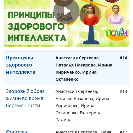
Как правильно
Анастасия Сергеева, Елена
#15
пить воду?
Варнавская, Настя
Чувилина, Наталья
Назарова, Ирина
Остапенко, Ирина
Кириченко
Принципы
Анастасия Сергеева,
#14
здорового
Наталья Назарова, Ирина
интеллекта
Кириченко, Ирина
Остапенко
Здоровый образ
Анастасия Сергеева,
#13
жизни во время
Наталья Назарова, Ирина
беременности
Кириченко, Ирина
Остапенко, Екатерина
Сажина
Формула
Анастасия Сергеева, Юлия
#12