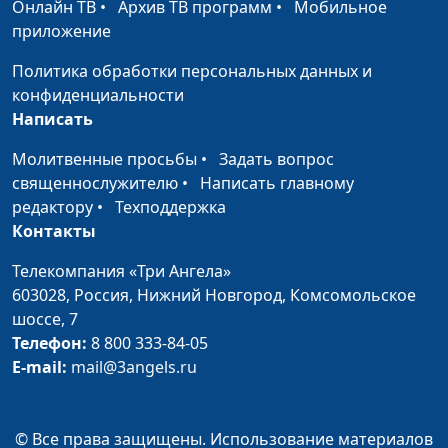
Анастасия Сергеева,
#8
Онлайн ТВ
•
Архив ТВ программ
•
Мобильное
побеждать
Наталья Назарова, Ирина
приложение
Кириченко, Ирина
Политика обработки персональных данных и
Остапенко
конфиденциальности
Воздержание:
Анастасия Сергеева,
#7
Написать
самоконтроль,
Наталья Назарова, Ирина
Молитвенные просьбы
•
Задать вопрос
дающий свободу
Кириченко, Ирина
священнослужителю
•
Написать главному
Остапенко
редактору
•
Техподдержка
Бодрого утра!
Анастасия Сергеева,
#6
Контакты
Наталья Назарова, Ирина
Телекомпания «Три Ангела»
Остапенко
603028,
Россия, Нижний Новгород,
Комсомольское
Победа над
Анастасия Сергеева,
#5
шоссе, 7
депрессией
Наталья Назарова, Ирина
Телефон:
8 800 333-84-05
Кириченко, Ирина
E-mail:
mail@3angels.ru
Остапенко
Депрессия: ищем
Анастасия Сергеева,
#4
© Все права защищены. Использование материалов