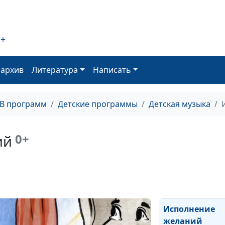
крокодил
Чудеса
2+
Кто главнее
В Новом году
оархив
Литература
Написать
вам желаем
добра
ТВ программ
Детские программы
Детская музыка
Рождественски
хорал
0+
ий
Непослушный
щенок
Как счастливой
стать
Исполнение
желаний