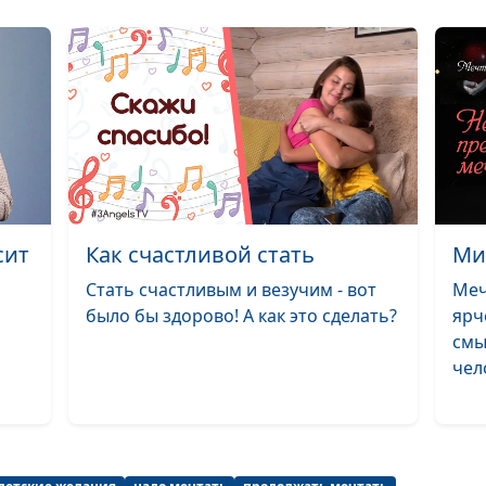
Чудеса
Ласковая
бабушка
Мы Тебя не
встретили
сит
Как счастливой стать
Ми
Хорошо, как
хорошо!
Стать счастливым и везучим - вот
Меч
было бы здорово! А как это сделать?
ярч
Первоклассниц
смы
чело
Бабушка
Весело посиди