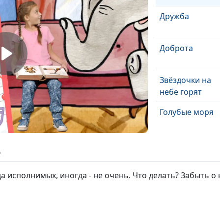
Дружба
Доброта
Звёздочки на
небе горят
Голубые моря
Давай зажжём
ь
свечу
а исполнимых, иногда - не очень. Что делать? Забыть о
Вера
Восхитительна
картина