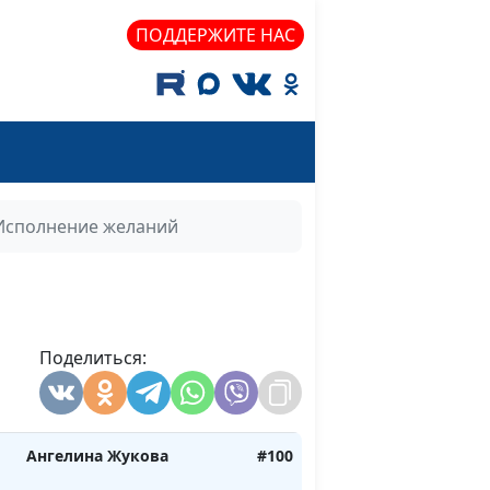
Пастуховы
ПОДДЕРЖИТЕ НАС
Ангелина Жукова
#106
Ангелина Жукова
#105
Группа «Авана»
#104
Исполнение желаний
й
Сводный детский хор г.
#103
Пинск, Беларусь
Ангелина Жукова
#102
Поделиться:
Ангелина Жукова
#101
Ангелина Жукова
#100