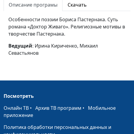
Михаил
Ирина Кириченко, Михаил
#32
Описание програмы
Скачать
Васильевич
Севастьянов
Ломоносов
Особенности поэзии Бориса Пастернака. Суть
романа «Доктор Живаго». Религиозные мотивы в
Джон Донн
Ирина Кириченко, Михаил
#31
творчестве Пастернака.
Севастьянов
Ведущий
: Ирина Кириченко, Михаил
Джон Буньян
Ирина Кириченко, Михаил
#30
Севастьянов
Севастьянов
Апостол
Ирина Кириченко, Михаил
#29
язычников
Севастьянов
Царь Соломон
Ирина Кириченко, Михаил
#28
Севастьянов
Посмотреть
Игорь Сикорский
Ирина Кириченко, Михаил
#27
Онлайн ТВ
•
Архив ТВ программ
•
Мобильное
Севастьянов
приложение
Томас Эдисон
Ирина Кириченко, Михаил
#26
Политика обработки персональных данных и
Севастьянов