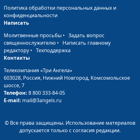
Лермонтов
Севастьянов
Политика обработки персональных данных и
конфиденциальности
Александр
Ирина Кириченко, Михаил
#20
Написать
Сергеевич
Севастьянов
Пушкин
Молитвенные просьбы
•
Задать вопрос
священнослужителю
•
Написать главному
Уильям Пейли
Ирина Кириченко, Михаил
#19
редактору
•
Техподдержка
Севастьянов
Контакты
Федор Курицын
Ирина Кириченко, Михаил
#18
Телекомпания «Три Ангела»
Севастьянов
603028,
Россия, Нижний Новгород,
Комсомольское
шоссе, 7
Мартин Лютер
Ирина Кириченко, Михаил
#17
Телефон:
8 800 333-84-05
Севастьянов
E-mail:
mail@3angels.ru
Джироламо
Ирина Кириченко, Михаил
#16
Савонарола
Севастьянов
© Все права защищены. Использование материалов
Пауль Андерсон
Ирина Кириченко, Михаил
#15
допускается только с согласия редакции.
Севастьянов