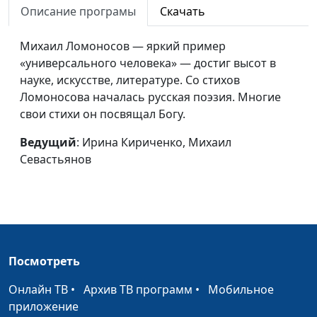
Севастьянов
Описание програмы
Скачать
Игорь Сикорский
Ирина Кириченко, Михаил
#27
Михаил Ломоносов — яркий пример
Севастьянов
«универсального человека» — достиг высот в
науке, искусстве, литературе. Со стихов
Томас Эдисон
Ирина Кириченко, Михаил
#26
Ломоносова началась русская поэзия. Многие
Севастьянов
свои стихи он посвящал Богу.
Макс Планк
Ирина Кириченко, Михаил
#25
Ведущий
: Ирина Кириченко, Михаил
Севастьянов
Севастьянов
Константин
Ирина Кириченко, Михаил
#24
Романов
Севастьянов
Николай Лесков
Ирина Кириченко, Михаил
#23
Севастьянов
Посмотреть
Грегор Мендель
Ирина Кириченко, Михаил
#22
Севастьянов
Онлайн ТВ
•
Архив ТВ программ
•
Мобильное
приложение
Михаил Юрьевич
Ирина Кириченко, Михаил
#21