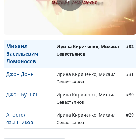
Севастьянов, Лидия Плахова
Владимир
Ирина Кириченко, Михаил
#33
Сергеевич
Севастьянов
Соловьев
Михаил
Ирина Кириченко, Михаил
#32
Васильевич
Севастьянов
Ломоносов
Джон Донн
Ирина Кириченко, Михаил
#31
Севастьянов
Джон Буньян
Ирина Кириченко, Михаил
#30
Севастьянов
Апостол
Ирина Кириченко, Михаил
#29
язычников
Севастьянов
Царь Соломон
Ирина Кириченко, Михаил
#28