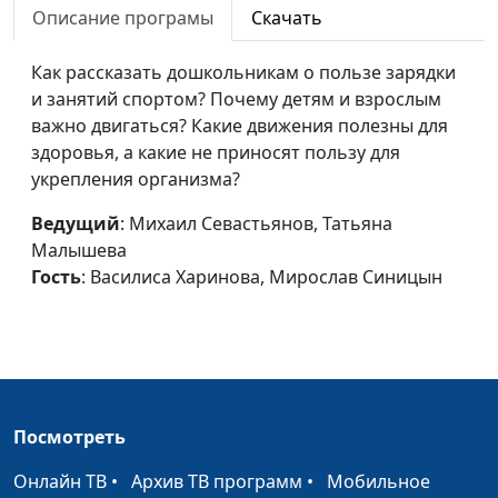
ребёнка?
Описание програмы
Скачать
Малышева, Саша Чувилина,
Мирослав Синицын
Как рассказать дошкольникам о пользе зарядки
Как быстро
Михаил Севастьянов, Татьяна
#4
и занятий спортом? Почему детям и взрослым
уложить
Малышева, Маша
важно двигаться? Какие движения полезны для
ребёнка спать?
Серебрянникова, Валера
здоровья, а какие не приносят пользу для
Калинин
укрепления организма?
Загар детям
Михаил Севастьянов, Татьяна
#3
Ведущий
: Михаил Севастьянов, Татьяна
Малышева, Мирослав
Малышева
Синицын, Лиза Новожилова
Гость
: Василиса Харинова, Мирослав Синицын
Если ребёнок не
Михаил Севастьянов, Татьяна
#2
хочет гулять
Малышева, Мирослав
Синицын, Лиза Новожилова
Вода в жизни
Михаил Севастьянов, Татьяна
#1
Посмотреть
ребёнка
Малышева, Матвей Коржос,
Ника Бочкарева
Онлайн ТВ
•
Архив ТВ программ
•
Мобильное