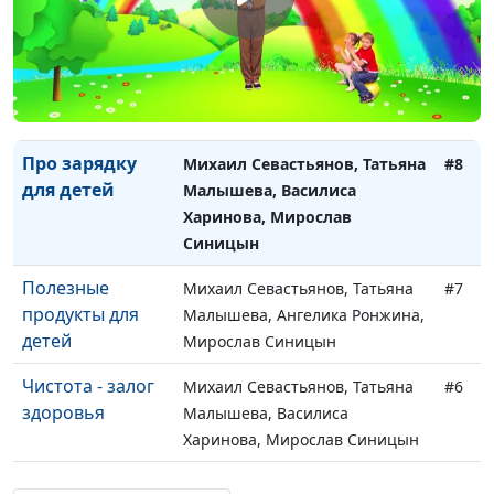
Мирослав Синицын
Доброта для
Михаил Севастьянов, Надежда
#9
дошкольников
Малышева, Аня Агеева,
Мирослав Синицын
Про зарядку
Михаил Севастьянов, Татьяна
#8
для детей
Малышева, Василиса
Харинова, Мирослав
Синицын
Полезные
Михаил Севастьянов, Татьяна
#7
продукты для
Малышева, Ангелика Ронжина,
детей
Мирослав Синицын
Чистота - залог
Михаил Севастьянов, Татьяна
#6
здоровья
Малышева, Василиса
Харинова, Мирослав Синицын
Как закаливать
Михаил Севастьянов, Татьяна
#5