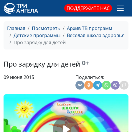
Матвей Сергеев
ПОДДЕРЖИТЕ НАС
Как научить
Михаил Севастьянов, Татьяна
#14
ребёнка
Малышева, Аня Агеева,
Главная
Посмотреть
Архив ТВ программ
общаться?
Виталик Тимонин
Детские программы
Веселая школа здоровья
Про зарядку для детей
Слушайся маму
Михаил Севастьянов, Татьяна
#13
и папу
Малышева, Аня Агеева,
Виталик Тимонин
0+
Про зарядку для детей
Дети и природа
Михаил Севастьянов, Надежда
#12
09 июня 2015
Поделиться:
Малышева, Аня Агеева,
Мирослав Синицын
Детям про Бога
Михаил Севастьянов, Надежда
#11
Малышева, Аня Агеева,
Мирослав Синицын
Веселье для
Михаил Севастьянов, Надежда
#10
детей
Малышева, Аня Агеева,