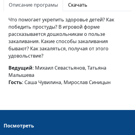
Если ребёнок не
Описание програмы
Скачать
Михаил Севастьянов, Татьяна
#2
хочет гулять
Малышева, Мирослав
Что помогает укрепить здоровье детей? Как
Синицын, Лиза Новожилова
победить простуды? В игровой форме
Вода в жизни
Михаил Севастьянов, Татьяна
#1
рассказывается дошкольникам о пользе
ребёнка
Малышева, Матвей Коржос,
закаливания. Какие способы закаливания
Ника Бочкарева
бывают? Как закаляться, получая от этого
удовольствие?
Ведущий
: Михаил Севастьянов, Татьяна
Малышева
Гость
: Саша Чувилина, Мирослав Синицын
Посмотреть