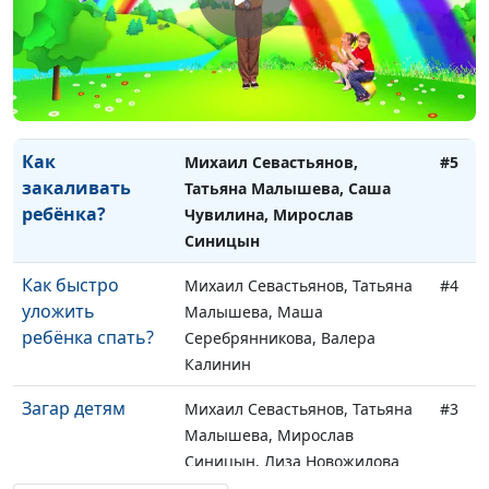
детей
Ронжина, Мирослав Синицын
Чистота - залог
Михаил Севастьянов, Татьяна
#6
здоровья
Малышева, Василиса
Харинова, Мирослав Синицын
Как
Михаил Севастьянов,
#5
закаливать
Татьяна Малышева, Саша
ребёнка?
Чувилина, Мирослав
Синицын
Как быстро
Михаил Севастьянов, Татьяна
#4
уложить
Малышева, Маша
ребёнка спать?
Серебрянникова, Валера
Калинин
Загар детям
Михаил Севастьянов, Татьяна
#3
Малышева, Мирослав
Синицын, Лиза Новожилова