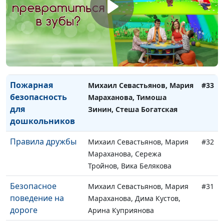
Правила
Михаил Севастьянов, Мария
#34
поведения для
Мараханова, Тимоша Зинин,
дошкольников
Стеша Богатская
Пожарная
Михаил Севастьянов, Мария
#33
безопасность
Мараханова, Тимоша
для
Зинин, Стеша Богатская
дошкольников
Правила дружбы
Михаил Севастьянов, Мария
#32
Мараханова, Сережа
Тройнов, Вика Белякова
Безопасное
Михаил Севастьянов, Мария
#31
поведение на
Мараханова, Дима Кустов,
дороге
Арина Куприянова