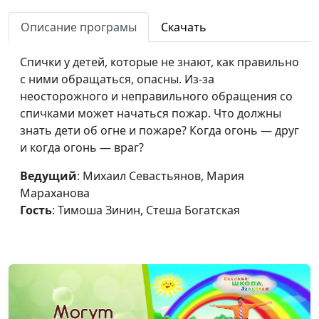
Безопасность на
Михаил Севастьянов, Татьяна
#30
льду для детей
Описание програмы
Скачать
Малышева, Лиза Никулина,
(зима)
Соня Чуринова
Спички у детей, которые не знают, как правильно
Ребёнок
Михаил Севастьянов, Татьяна
#29
с ними обращаться, опасны. Из-за
сутулится. Что
Малышева, Елисей Костерин,
неосторожного и неправильного обращения со
делать?
Нина Харламова
спичками может начаться пожар. Что должны
знать дети об огне и пожаре? Когда огонь — друг
Благодарные
Михаил Севастьянов, Татьяна
#28
и когда огонь — враг?
дети (зима)
Малышева, Лиза Никулина,
Соня Чуринова
Ведущий
: Михаил Севастьянов, Мария
Мараханова
Береги нос
Михаил Севастьянов, Татьяна
#27
Гость
: Тимоша Зинин, Стеша Богатская
Малышева, Арина Варенова,
Настя Жукова
Гендерное
Михаил Севастьянов, Татьяна
#26
воспитание
Малышева, Самуил Баринов,
дошкольников
Настя Жукова