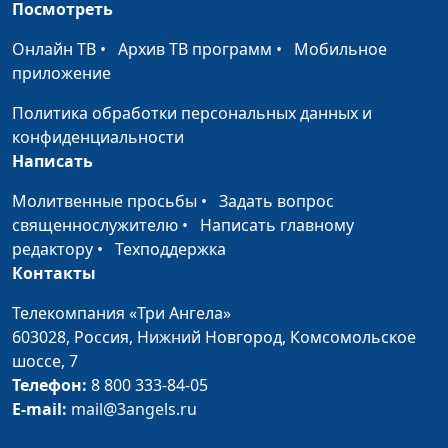
Безопасность
Михаил Севастьянов, Татьяна
#20
Посмотреть
детей на воде
Малышева, Настя Сажина,
Онлайн ТВ
•
Архив ТВ программ
•
Мобильное
Матвей Сергеев
приложение
Компьютер для
Михаил Севастьянов, Татьяна
#19
Политика обработки персональных данных и
дошкольников
Малышева, Настя Сажина,
конфиденциальности
Матвей Сергеев
Написать
Безопасность
Михаил Севастьянов, Татьяна
#18
Молитвенные просьбы
•
Задать вопрос
зимой для детей
Малышева, Настя Сажина,
священнослужителю
•
Написать главному
(зима)
Виталик Тимонин
редактору
•
Техподдержка
Контакты
Экология для
Михаил Севастьянов, Татьяна
#17
дошкольников
Малышева, Настя Сажина,
Телекомпания «Три Ангела»
Виталик Тимонин
603028,
Россия, Нижний Новгород,
Комсомольское
шоссе, 7
Маленькие
Михаил Севастьянов, Татьяна
#16
Телефон:
8 800 333-84-05
помощники
Малышева, Настя Сажина,
E-mail:
mail@3angels.ru
Матвей Сергеев