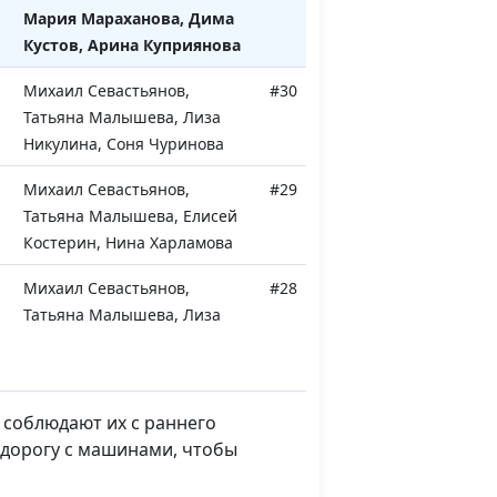
Мария Мараханова, Дима
Кустов, Арина Куприянова
Михаил Севастьянов,
#30
Татьяна Малышева, Лиза
Никулина, Соня Чуринова
Михаил Севастьянов,
#29
Татьяна Малышева, Елисей
Костерин, Нина Харламова
Михаил Севастьянов,
#28
Татьяна Малышева, Лиза
Никулина, Соня Чуринова
Михаил Севастьянов,
#27
Татьяна Малышева, Арина
 соблюдают их с раннего
Варенова, Настя Жукова
 дорогу с машинами, чтобы
Михаил Севастьянов,
#26