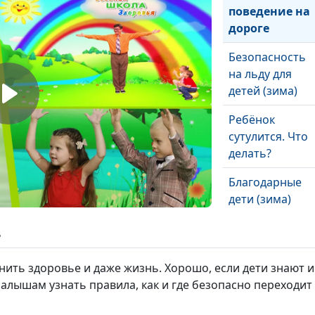
поведение на
дороге
Безопасность
на льду для
детей (зима)
Ребёнок
сутулится. Что
делать?
Благодарные
дети (зима)
ь
Береги нос
ить здоровье и даже жизнь. Хорошо, если дети знают и
алышам узнать правила, как и где безопасно переходит
Гендерное