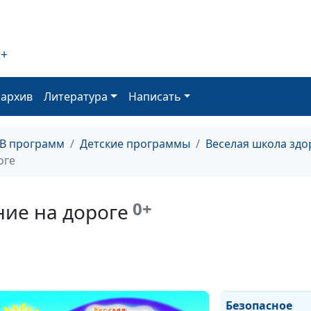
2+
оархив
Литература
Написать
Правила
поведения для
дошкольников
ТВ программ
Детские программы
Веселая школа здо
оге
Пожарная
безопасность
для
0+
ние на дороге
дошкольников
Правила
дружбы
Безопасное