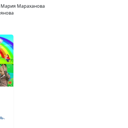
воспитание
, Мария Мараханова
дошкольников
иянова
Здоровые зубк
Что можно
послушать
ребёнку?
Зачем нужны
глаза?
Послушный
ребёнок
ь.
Щедрый