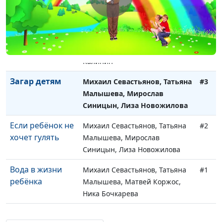
Мирослав Синицын
Как быстро
Михаил Севастьянов, Татьяна
#4
уложить
Малышева, Маша
ребёнка спать?
Серебрянникова, Валера
Калинин
Загар детям
Михаил Севастьянов, Татьяна
#3
Малышева, Мирослав
Синицын, Лиза Новожилова
Если ребёнок не
Михаил Севастьянов, Татьяна
#2
хочет гулять
Малышева, Мирослав
Синицын, Лиза Новожилова
Вода в жизни
Михаил Севастьянов, Татьяна
#1
ребёнка
Малышева, Матвей Коржос,
Ника Бочкарева